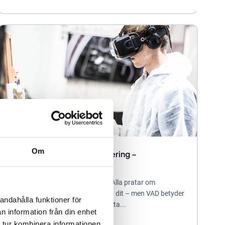
Om
4 konkreta tips på digitalisering –
Stratsysdagarna 2018
Vad är egentligen digitalisering? Alla pratar om
digitalisering hit och digitalisering dit – men VAD betyder
andahålla funktioner för
det rent konkret? För att underlätta...
n information från din enhet
 tur kombinera informationen