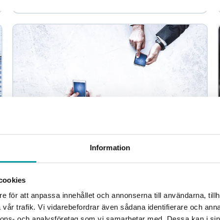
Information
Rapport: Digitalisering av Sveriges
kommuner
Med en åldrande befolkning, krav på utbyggd vård,
cookies
skola och omsorg och betydande utmaningar inom
e för att anpassa innehållet och annonserna till användarna, tillh
andra områden har det blivit dags att jobba...
vår trafik. Vi vidarebefordrar även sådana identifierare och anna
nnons- och analysföretag som vi samarbetar med. Dessa kan i sin