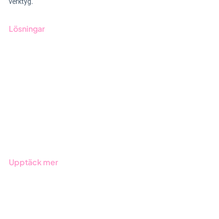
verktyg.
Lösningar
GRC-styrning
ESG-rapportering
Due Diligence
Offentlig sektor
Produkter
Branscher
Upptäck mer
Onboarding
Boka demo
Kontakt