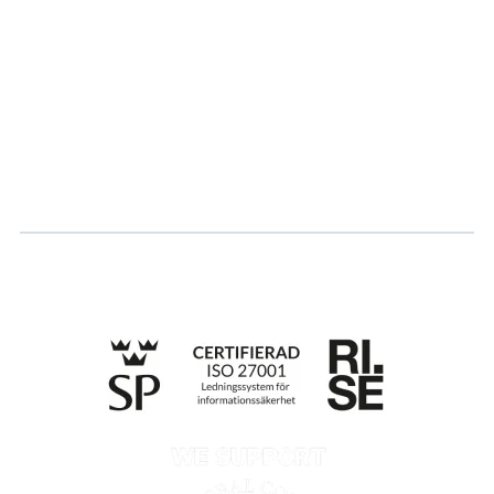
Hållbarhet
Karriär
Logga in
Ansök om certifiering
Whistleblowing