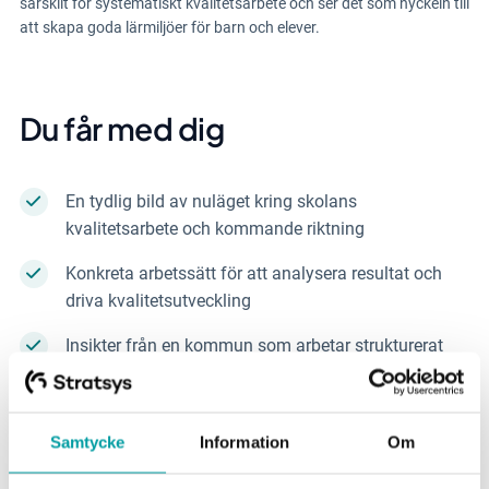
särskilt för systematiskt kvalitetsarbete och ser det som nyckeln till
att skapa goda lärmiljöer för barn och elever.
Du får med dig
En tydlig bild av nuläget kring skolans
kvalitetsarbete och kommande riktning
Konkreta arbetssätt för att analysera resultat och
driva kvalitetsutveckling
Insikter från en kommun som arbetar strukturerat
utifrån nationella riktlinjer
Ett verksamhetsnära exempel från förskolan – från
Samtycke
Information
Om
enhetsnivå till aggregerad styrning