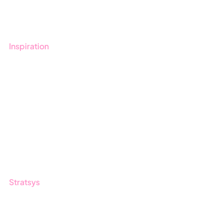
Utbildningar
Inspiration
Blogg
Kunder
Event & Webinar
Nyheter & Press
Produktuppdateringar
Nyhetsbrev
Stratsys
Om oss
Partner