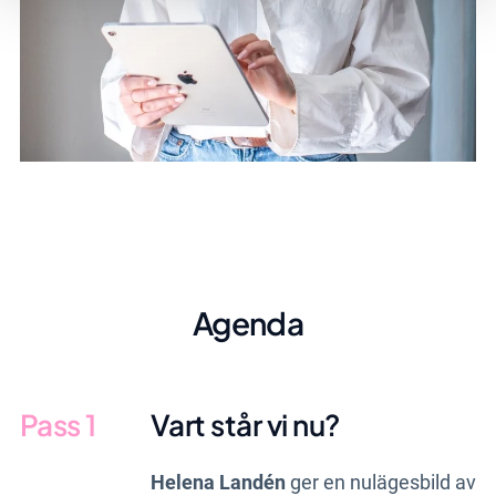
Agenda
Pass 1
Vart står vi nu?
Helena Landén
ger en nulägesbild av