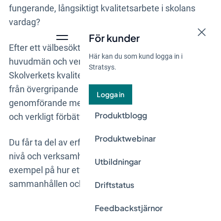
fungerande, långsiktigt kvalitetsarbete i skolans
vardag?
För kunder
Efter ett välbesökt
webinar
fördjupar vi oss nu i hur
Här kan du som kund logga in i
huvudmän och verksamheter konkret kan omsätta
Stratsys.
Skolverkets kvalitetsarbete i praktiken. Vi rör oss
från övergripande struktur till operativt
Logga in
genomförande med fokus på analys, uppföljning
Produktblogg
och verkligt förbättringsarbete.
Produktwebinar
Du får ta del av erfarenheter från både strategisk
nivå och verksamhetsnära arbete, samt konkreta
Utbildningar
exempel på hur ett digitalt stöd kan bidra till en mer
sammanhållen och datadriven styrkedja.
Driftstatus
Feedbackstjärnor