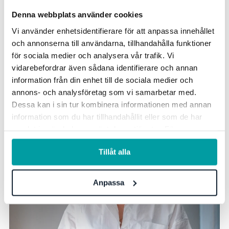
Praktiska råd för hur du kan ta nästa steg i ditt eget
kvalitetsarbete
Denna webbplats använder cookies
Vi använder enhetsidentifierare för att anpassa innehållet
Webinariet riktar sig till dig som arbetar med
och annonserna till användarna, tillhandahålla funktioner
styrning, ledning och kvalitetsarbete inom skola och
för sociala medier och analysera vår trafik. Vi
förskola.
vidarebefordrar även sådana identifierare och annan
information från din enhet till de sociala medier och
annons- och analysföretag som vi samarbetar med.
Dessa kan i sin tur kombinera informationen med annan
information som du har tillhandahållit eller som de har
samlat in när du har använt deras tjänster. För mer
information, se vår
integritetspolicy
.
Tillåt alla
Anpassa