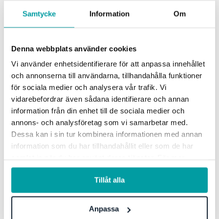
Samtycke
Information
Om
Denna webbplats använder cookies
Vi använder enhetsidentifierare för att anpassa innehållet
och annonserna till användarna, tillhandahålla funktioner
Hälften av Sveriges kommuner väljer Stratsys
för sociala medier och analysera vår trafik. Vi
för sin verksamhetsstyrning
vidarebefordrar även sådana identifierare och annan
Stratsys har varit marknadsledande inom den kommunala
information från din enhet till de sociala medier och
sektorn i femton år. Plattformen används till att
annons- och analysföretag som vi samarbetar med.
digitalisera styrningen och effektivisera...
Dessa kan i sin tur kombinera informationen med annan
information som du har tillhandahållit eller som de har
samlat in när du har använt deras tjänster. För mer
information, se vår
integritetspolicy
.
Tillåt alla
Anpassa