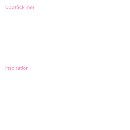
Upptäck mer
Onboarding
Boka demo
Kontakt
Utbildningar
Inspiration
Blogg
Kunder
Event & Webinar
Nyheter & Press
Produktuppdateringar
Nyhetsbrev