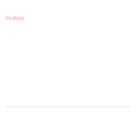
Stratsys
Om oss
Partner
Hållbarhet
Karriär
Logga in
Ansök om certifiering
Whistleblowing