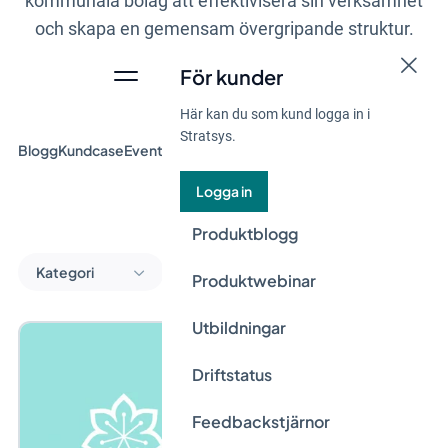
kommunala bolag att effektivisera sin verksamhet
och skapa en gemensam övergripande struktur.
För kunder
Här kan du som kund logga in i
Stratsys.
Blogg
Kundcase
Event & Webinar
Guider
Nyheter
Logga in
Produktblogg
Kategori
Produktwebinar
Utbildningar
Driftstatus
Feedbackstjärnor