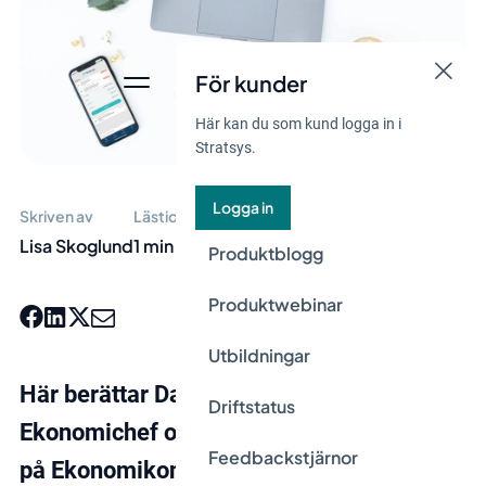
För kunder
Här kan du som kund logga in i
Stratsys.
Logga in
Skriven av
Lästid
Lisa Skoglund
1 min
Produktblogg
Produktwebinar
Utbildningar
Här berättar Dan-Erik Pettersson,
Driftstatus
Ekonomichef och biträdande kommunchef
Feedbackstjärnor
på Ekonomikontoret i Knivsta kommun,