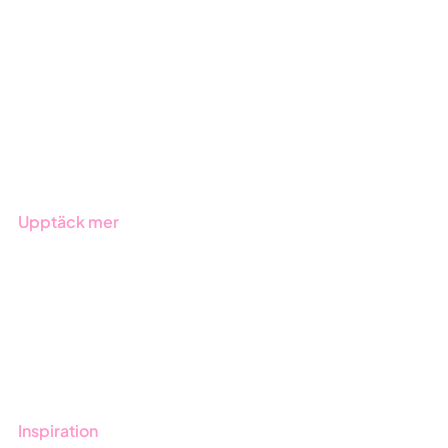
ESG-rapportering
Due Diligence
Offentlig sektor
Produkter
Branscher
Upptäck mer
Onboarding
Boka demo
Kontakt
Utbildningar
Inspiration