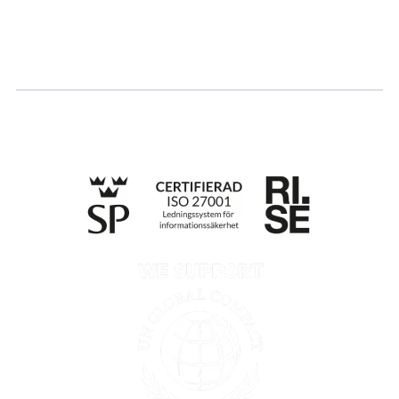
Ansök om certifiering
Whistleblowing