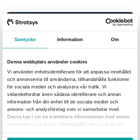
Samtycke
Information
Om
Denna webbplats använder cookies
Vi använder enhetsidentifierare för att anpassa innehållet
och annonserna till användarna, tillhandahålla funktioner
för sociala medier och analysera vår trafik. Vi
vidarebefordrar även sådana identifierare och annan
Hypergene förvärvar Stratsys: skapar ny
standard för bolags beslutsfattande
information från din enhet till de sociala medier och
annons- och analysföretag som vi samarbetar med.
Idag meddelar bolagen att Konkurrensverket godkänt
Dessa kan i sin tur kombinera informationen med annan
förvärvet, där Hypergene och Stratsys enas under ett tak.
information som du har tillhandahållit eller som de har
Tillsammans bildar de en ny nordisk...
samlat in när du har använt deras tjänster. För mer
information, se vår
integritetspolicy
.