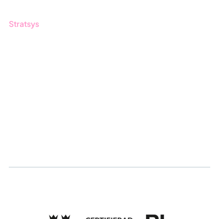
Stratsys
Om oss
Partner
Hållbarhet
Karriär
Logga in
Ansök om certifiering
Whistleblowing