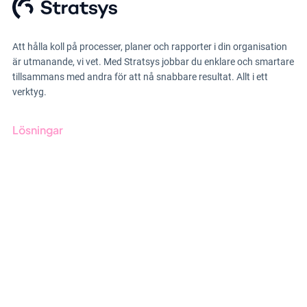
Att hålla koll på processer, planer och rapporter i din organisation
är utmanande, vi vet. Med Stratsys jobbar du enklare och smartare
tillsammans med andra för att nå snabbare resultat. Allt i ett
verktyg.
Lösningar
GRC-styrning
ESG-rapportering
Due Diligence
Offentlig sektor
Produkter
Branscher