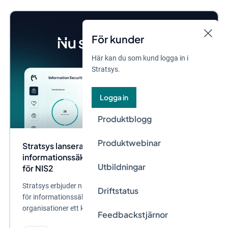
För kunder
Här kan du som kund logga in i
Stratsys.
Logga in
Produktblogg
Produktwebinar
Stratsys lanserar en förstärkt produkt för
informationssäkerhet och dataskydd med stöd
Utbildningar
för NIS2
Stratsys erbjuder nu en förstärkt version av sin produkt
Driftstatus
för informationssäkerhet och dataskydd som ger
organisationer ett kraftfullt stöd i arbetet...
Feedbackstjärnor