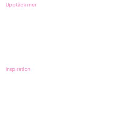
Upptäck mer
Onboarding
Boka demo
Kontakt
Utbildningar
Inspiration
Blogg
Kunder
Event & Webinar
Nyheter & Press
Produktuppdateringar
Nyhetsbrev