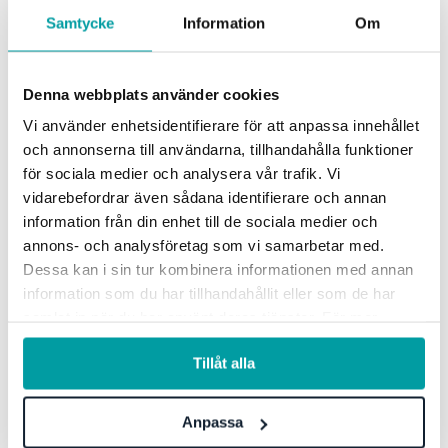
Stratsys får finansiering från MSB och NCC-SE
Samtycke
Information
Om
för att stärka Sveriges digitala försvar
Vi är glada att kunna meddela att Stratsys har erhållit
Denna webbplats använder cookies
finansiering från Sveriges nationella samordningscenter
för forskning och innovation inom...
Vi använder enhetsidentifierare för att anpassa innehållet
och annonserna till användarna, tillhandahålla funktioner
Nyheter
för sociala medier och analysera vår trafik. Vi
vidarebefordrar även sådana identifierare och annan
information från din enhet till de sociala medier och
annons- och analysföretag som vi samarbetar med.
Dessa kan i sin tur kombinera informationen med annan
information som du har tillhandahållit eller som de har
samlat in när du har använt deras tjänster. För mer
information, se vår
integritetspolicy
.
Tillåt alla
Anpassa