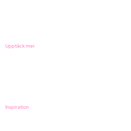
Offentlig sektor
Produkter
Branscher
Upptäck mer
Onboarding
Boka demo
Kontakt
Utbildningar
Inspiration
Blogg
Kunder