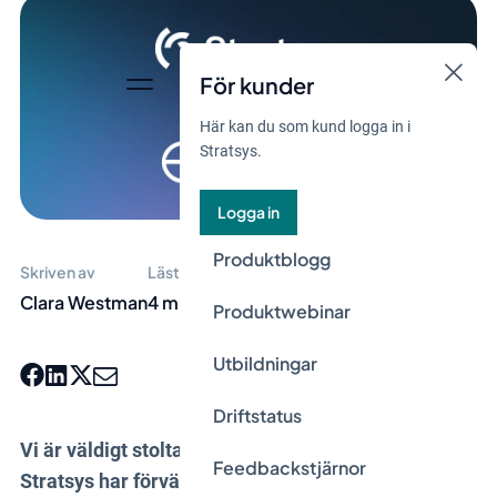
För kunder
Här kan du som kund logga in i
Stratsys.
Logga in
Produktblogg
Skriven av
Lästid
Clara Westman
4 min
Produktwebinar
Utbildningar
Driftstatus
Vi är väldigt stolta och glada att kunna meddela att
Feedbackstjärnor
Stratsys har förvärvat Evaluate, en ledande aktör