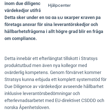
inom due diligence (tillbörlig aktsamhet) i
Hjälpcenter
värdekedjor utifrån ett hållbarhetsperspektiv.
Detta sker under en tid då EU skärper kraven på
företags ansvar för sina leverantörskedjor och
hållbarhetsfrågorna i allt högre grad blir en fråga
om compliance.
Detta innebär ett efterlängtat tillskott i Stratsys
produktutbud men även nya kollegor med
ovärderlig kompetens. Genom förvärvet kommer
Stratsys kunna erbjuda ett komplett systemstöd för
Due Diligence av värdekedjor avseende hållbarhet
inklusive leverantörsbedömningar och
efterlevnadsarbetet med EU-direktivet CSDDD och
norska Åpenhetsloven.