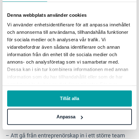
– Möjligheten att kunna arbeta med hållbarhet i ett
mer strategiskt perspektiv kommer att kunna tillföra
Denna webbplats använder cookies
stort värde till våra befintliga kunder. Det gör att
Vi använder enhetsidentifierare för att anpassa innehållet
hållbarhetsarbetet kan hänga ihop – från
och annonserna till användarna, tillhandahålla funktioner
utvärderingen av en enskild leverantör till
för sociala medier och analysera vår trafik. Vi
hållbarhetsrapportering och uppföljning av risker på
vidarebefordrar även sådana identifierare och annan
ett övergripande plan. Vi ser också att vi kommer
information från din enhet till de sociala medier och
att kunna erbjuda en breddning till efterlevnad inom
annons- och analysföretag som vi samarbetar med.
Dessa kan i sin tur kombinera informationen med annan
andra områden som riskhantering,
information som du har tillhandahållit eller som de har
informationssäkerhet och kvalitetsarbete, säger
samlat in när du har använt deras tjänster. För mer
Daniel.
information, se vår
integritetspolicy
.
Tillåt alla
Hur ser ni på att bli en del av teamet
på Stratsys?
Anpassa
– Att gå från entreprenörskap in i ett större team