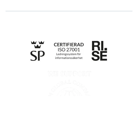
Till anmälan
Integritetspolicy