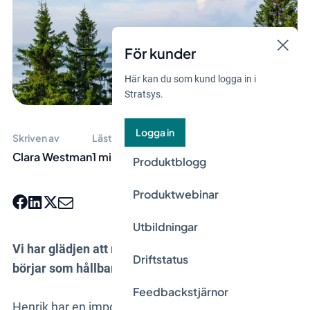
För kunder
Här kan du som kund logga in i
Stratsys.
Logga in
Skriven av
Lästid
Clara Westman
1 min
Produktblogg
Produktwebinar
Utbildningar
Vi har glädjen att meddela att Henrik Fonahn
Driftstatus
börjar som hållbarhetsexpert på vårt kontor i Oslo.
Feedbackstjärnor
Henrik har en imponerande bakgrund med lång