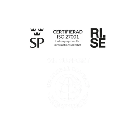
Integritetspolicy
Information enligt Data Act