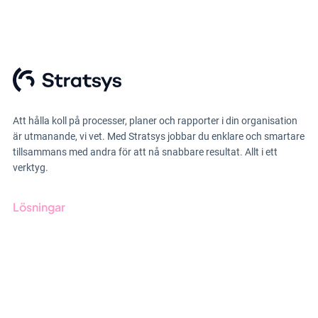
Att hålla koll på processer, planer och rapporter i din organisation
är utmanande, vi vet. Med Stratsys jobbar du enklare och smartare
tillsammans med andra för att nå snabbare resultat. Allt i ett
verktyg.
Lösningar
GRC-styrning
ESG-rapportering
Due Diligence
Offentlig sektor