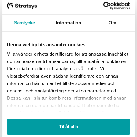
Samtycke
Information
Om
Denna webbplats använder cookies
Vi använder enhetsidentifierare för att anpassa innehållet
Hypergene förvärvar Stratsys: skapar ny
och annonserna till användarna, tillhandahålla funktioner
standard för bolags beslutsfattande
för sociala medier och analysera vår trafik. Vi
vidarebefordrar även sådana identifierare och annan
Idag meddelar bolagen att Konkurrensverket godkänt
information från din enhet till de sociala medier och
förvärvet, där Hypergene och Stratsys enas under ett tak.
annons- och analysföretag som vi samarbetar med.
Tillsammans bildar de en ny nordisk...
Dessa kan i sin tur kombinera informationen med annan
information som du har tillhandahållit eller som de har
samlat in när du har använt deras tjänster. För mer
information, se vår
integritetspolicy
.
Tillåt alla