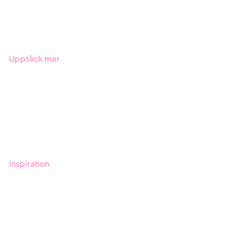
Produkter
Branscher
Upptäck mer
Onboarding
Boka demo
Kontakt
Utbildningar
Inspiration
Blogg
Kunder
Event & Webinar