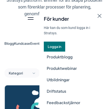
Stratsys plattform. Brinner för att skapa produkter
som förenklar processer för planering,
genomförande och uppföljning.
För kunder
Här kan du som kund logga in i
Stratsys.
Blogg
Kundcase
Event & Webinar
Guider
Nyheter
Logga in
Produktblogg
Produktwebinar
Kategori
Utbildningar
Driftstatus
Feedbackstjärnor