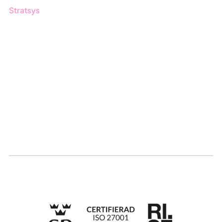
Stratsys
Om oss
Partner
Hållbarhet
Karriär
Logga in
Ansök om certifiering
Whistleblowing