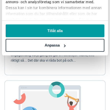
annons- och analysföretag som vi samarbetar med.
Dessa kan i sin tur kombinera informationen med annan
information som du har tillhandahållit eller som de har
samlat in när du har använt deras tjänster. För mer
information, se vår
integritetspolicy
.
Tillåt alla
6.9 Första steget mot nya Stratsys
Anpassa
Vårrelease - Stratsys 6.9 Fylls du av glädje och
engagemang varje gång du går in i Stratsys? Nähe, inte
riktigt så... Det där ska vi råda bot på och...