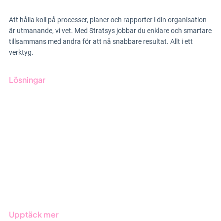
Att hålla koll på processer, planer och rapporter i din organisation
är utmanande, vi vet. Med Stratsys jobbar du enklare och smartare
tillsammans med andra för att nå snabbare resultat. Allt i ett
verktyg.
Lösningar
GRC-styrning
ESG-rapportering
Due Diligence
Offentlig sektor
Produkter
Branscher
Upptäck mer