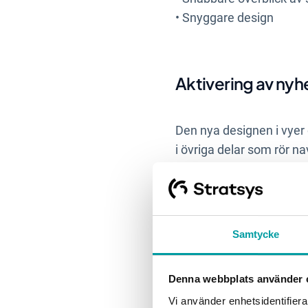
•
Snyggare design
Aktivering av nyh
Den nya designen i vyer
i övriga delar som rör na
global administratör akti
Snyggare 
Samtycke
Denna webbplats använder 
Vi har lyft designen i ve
Vi använder enhetsidentifierar
grunden men färger, rubri