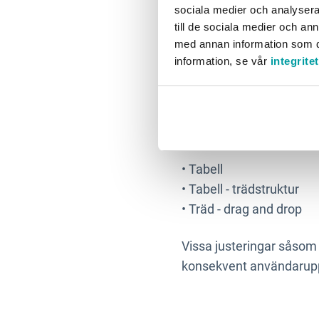
sociala medier och analysera 
funktionalitet har ändra
till de sociala medier och a
automatiskt i samband m
med annan information som du 
information, se vår
integrite
Ny design i vyer
Den nya designen får ge
•
Tabell
•
Tabell - trädstruktur
•
Träd - drag and drop
Vissa justeringar såsom t
konsekvent användarupp