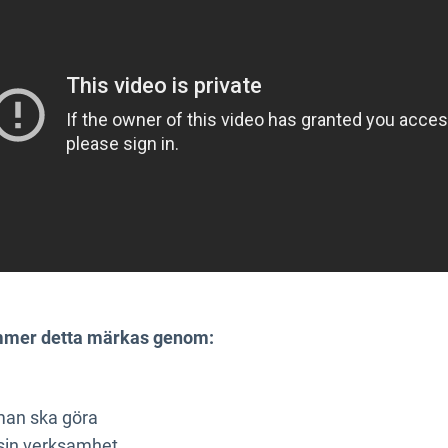
mmer detta märkas genom:
 man ska göra
 sin verksamhet