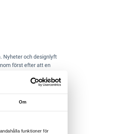
. Nyheter och designlyft
enom först efter att en
Om
mesta är sig likt i
andahålla funktioner för
igare uttryck. Ingen