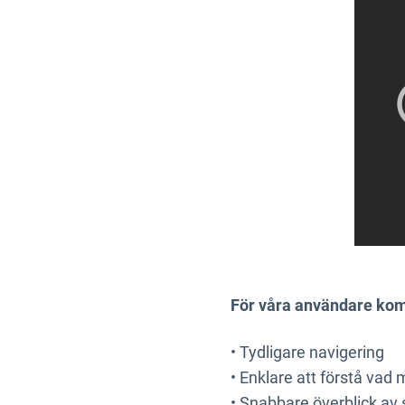
För våra användare ko
•
Tydligare navigering
•
Enklare att förstå vad
•
Snabbare överblick av