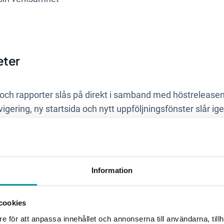
eter
 och rapporter slås på direkt i samband med höstreleasen
vigering, ny startsida och nytt uppföljningsfönster slår ig
verat det.
design
Information
cookies
rktyget för att ge våra användare en bättre upplevelse. Det 
e för att anpassa innehållet och annonserna till användarna, tillh
ker, texter och knappar har setts över för att ge ett trevl