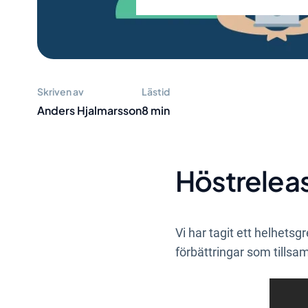
Skriven av
Lästid
Anders Hjalmarsson
8 min
Höstreleas
Vi har tagit ett helhets
förbättringar som tills