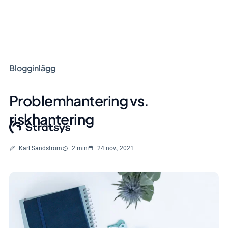
Blogginlägg
Problemhantering vs.
riskhantering
Skriven av
Lästid
Karl Sandström
2 min
24 nov., 2021