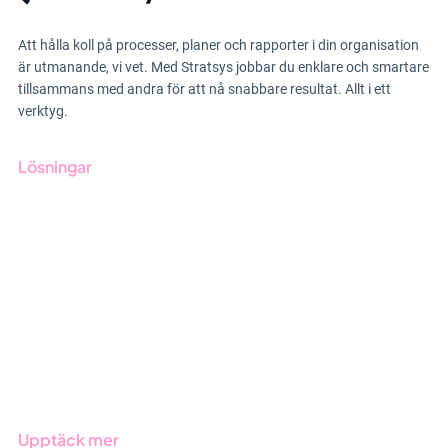
Att hålla koll på processer, planer och rapporter i din organisation
är utmanande, vi vet. Med Stratsys jobbar du enklare och smartare
tillsammans med andra för att nå snabbare resultat. Allt i ett
verktyg.
Lösningar
GRC-styrning
ESG-rapportering
Due Diligence
Offentlig sektor
Produkter
Branscher
Upptäck mer