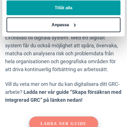
information, se vår
integritetspolicy
.
släcka onödiga bränder.
Tillåt alla
Beroende på storlek och komplexitet på
Anpassa
verksamheten så kan detta göras i allt från enkla
Excelblad till digitala system. Med ett digitalt
system får du också möjlighet att spåra, övervaka,
matcha och analysera risk och problemdata från
hela organisationen och geografiska områden för
att driva kontinuerlig förbättring av arbetssätt.
Vill du veta mer om hur du kan digitalisera ditt GRC-
arbete?
Ladda ner vår guide “Skapa försäkran med
integrerad GRC” på länken nedan!
LADDA NER GUIDE