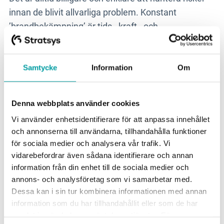
innan de blivit allvarliga problem. Konstant
’brandbekämpning’ är tids-, kraft-, och
resurskrävande även som bäst – för att inte nämna
förtroenderisken kopplad till att konstant starta och
släcka interna och externa bränder. Men problem
Samtycke
Information
Om
och incidenthantering är viktiga indikatorer som
visar om vår riskhantering fungerar.
Denna webbplats använder cookies
Vi använder enhetsidentifierare för att anpassa innehållet
Genom att koppla ihop och samla data kring risker
och annonserna till användarna, tillhandahålla funktioner
och problem, och att analysera dom ihop, kan du
för sociala medier och analysera vår trafik. Vi
använda dina problem idag för att hantera dina
vidarebefordrar även sådana identifierare och annan
risker imorgon – och inte bränna resurser och
information från din enhet till de sociala medier och
trovärdighet på att repetera samma problem om
annons- och analysföretag som vi samarbetar med.
Dessa kan i sin tur kombinera informationen med annan
igen. Standardiserade kontroller i arbetssätt
information som du har tillhandahållit eller som de har
hanterar risk utan extrainsatser och frigör tid för att
samlat in när du har använt deras tjänster. För mer
fokusera på att driva verksamheten istället för att