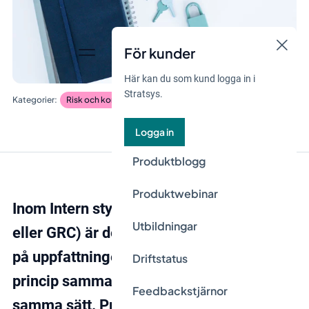
För kunder
Här kan du som kund logga in i
Stratsys.
Risk och kontroll
Logga in
Produktblogg
Produktwebinar
Inom Intern styrning och Kontroll (ISK
Utbildningar
eller GRC) är det ganska vanligt att stöta
på uppfattningen att
risk
och problem är i
Driftstatus
princip samma sak och kan hanteras på
Feedbackstjärnor
samma sätt. Problem och risk är dock två