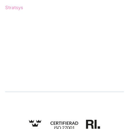
Stratsys
Om oss
Partner
Hållbarhet
Karriär
Logga in
Ansök om certifiering
Whistleblowing