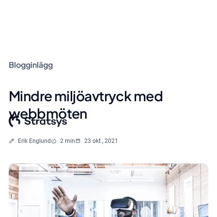
Blogginlägg
Mindre miljöavtryck med
webbmöten
Skriven av
Lästid
Erik Englund
2 min
23 okt., 2021