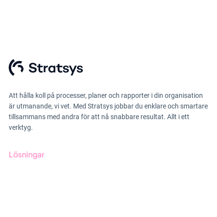
Att hålla koll på processer, planer och rapporter i din organisation
är utmanande, vi vet. Med Stratsys jobbar du enklare och smartare
tillsammans med andra för att nå snabbare resultat. Allt i ett
verktyg.
Lösningar
GRC-styrning
ESG-rapportering
Due Diligence