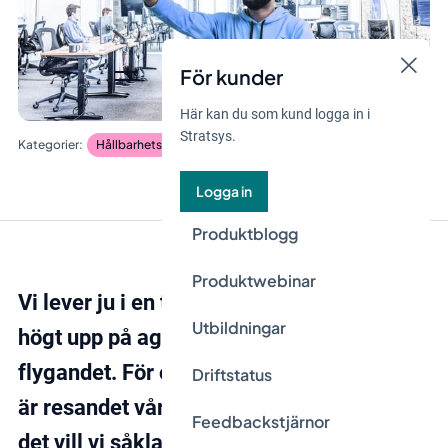
För kunder
Här kan du som kund logga in i
Stratsys.
Hållbarhetsstyrning
Logga in
Produktblogg
Produktwebinar
Vi lever ju i en tid då resandet hamnat
Utbildningar
högt upp på agendan, och särskilt
flygandet. För oss som konsultföretag så
Driftstatus
är resandet vår största miljöpåverkan och
Feedbackstjärnor
det vill vi såklart göra något åt. Frågan är