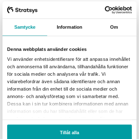
för att gå upp okristligt tidigt, komma hem efter
middagstid och resa i flera timmar, kan jag den
lägga tiden på produktivt arbete eller på min fritid
Samtycke
Information
Om
och återhämtning.
Då tar vi hand om våra
medarbetare och de kan ta hand om sig själva.
Denna webbplats använder cookies
Vi använder enhetsidentifierare för att anpassa innehållet
och annonserna till användarna, tillhandahålla funktioner
för sociala medier och analysera vår trafik. Vi
vidarebefordrar även sådana identifierare och annan
Upptäck mer
information från din enhet till de sociala medier och
annons- och analysföretag som vi samarbetar med.
Dessa kan i sin tur kombinera informationen med annan
information som du har tillhandahållit eller som de har
samlat in när du har använt deras tjänster. För mer
information, se vår
integritetspolicy
.
Tillåt alla