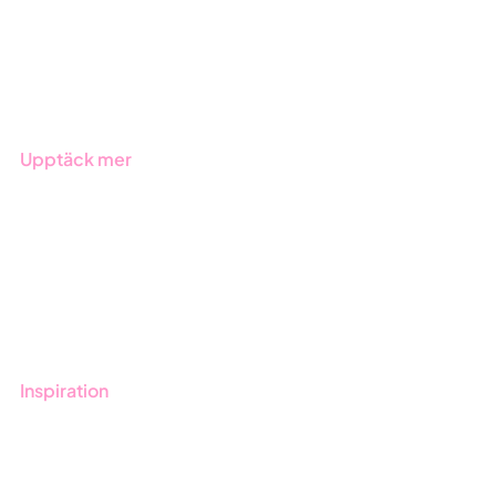
Offentlig sektor
Produkter
Branscher
Upptäck mer
Onboarding
Boka demo
Kontakt
Utbildningar
Inspiration
Blogg
Kunder