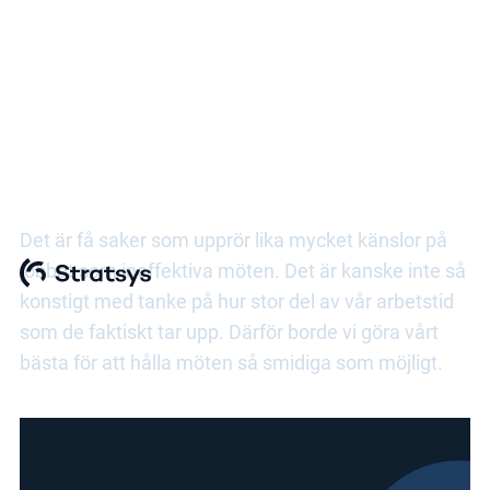
Effektiva möten
Det är få saker som upprör lika mycket känslor på
jobbet som ineffektiva möten. Det är kanske inte så
konstigt med tanke på hur stor del av vår arbetstid
som de faktiskt tar upp. Därför borde vi göra vårt
bästa för att hålla möten så smidiga som möjligt.