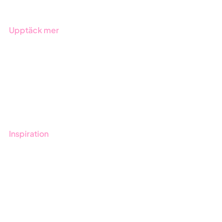
Upptäck mer
Onboarding
Boka demo
Kontakt
Utbildningar
Inspiration
Blogg
Kunder
Event & Webinar
Nyheter & Press
Produktuppdateringar