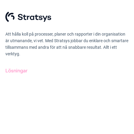
Att hålla koll på processer, planer och rapporter i din organisation
är utmanande, vi vet. Med Stratsys jobbar du enklare och smartare
tillsammans med andra för att nå snabbare resultat. Allt i ett
verktyg.
Lösningar
GRC-styrning
ESG-rapportering
Due Diligence
Offentlig sektor
Produkter
Branscher