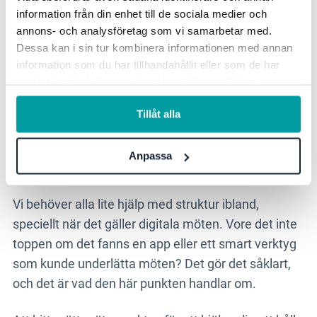
gemensam känsla av ansvar som hjälper er att
information från din enhet till de sociala medier och
prestera som grupp. Lite övergripande kontroll kan
annons- och analysföretag som vi samarbetar med.
vara avgörande ibland.
Dessa kan i sin tur kombinera informationen med annan
information som du har tillhandahållit eller som de har
samlat in när du har använt deras tjänster. För mer
information, se vår
integritetspolicy
.
Välj rätt mötesverktyg för
Tillåt alla
effektivare möten
Anpassa
Vi behöver alla lite hjälp med struktur ibland,
speciellt när det gäller digitala möten. Vore det inte
toppen om det fanns en app eller ett smart verktyg
som kunde underlätta möten? Det gör det såklart,
och det är vad den här punkten handlar om.