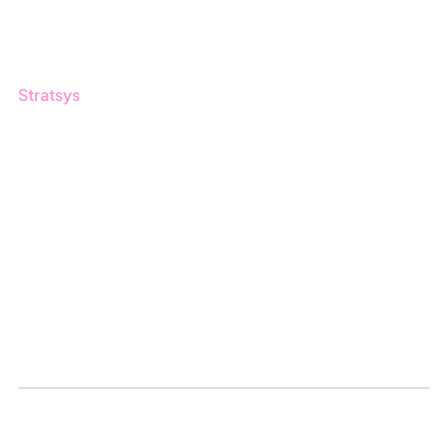
Nyhetsbrev
Stratsys
Om oss
Partner
Hållbarhet
Karriär
Logga in
Ansök om certifiering
Whistleblowing
Till anmälan