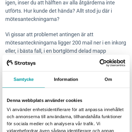
igen, inser du att hälften av alla åtgärderna inte
utförts. Hur kunde det hända? Allt stod ju där i
mötesanteckningarna?
Vi gissar att problemet antingen är att
mötesanteckningarna ligger 200 mail ner i en inkorg
eller, i bästa fall, i en bortglömd delad mapp
någonstans. De är förmodligen inte så lätta att hitta
när andra uppgifter kommer emellan. Ibland behövs
något som påminner om vad som beslöts under
Samtycke
Information
Om
mötet. Som ett extra mail eller en notis i mobilen.
En annan sak som brukar öka antalet genomförda
Denna webbplats använder cookies
åtgärder tack vare effektiva möten är transparens.
Vi använder enhetsidentifierare för att anpassa innehållet
Om alla inblandade enkelt kan följa projektet
och annonserna till användarna, tillhandahålla funktioner
löpande, blir saker gjorda! Transparens skapar en
för sociala medier och analysera vår trafik. Vi
vidarebefordrar även sådana identifierare och annan