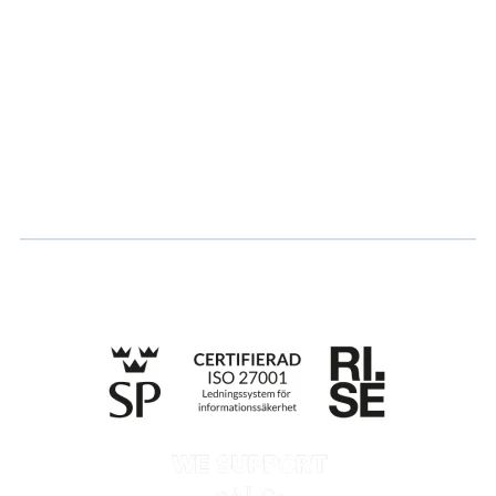
Partner
Hållbarhet
Karriär
Logga in
Ansök om certifiering
Whistleblowing