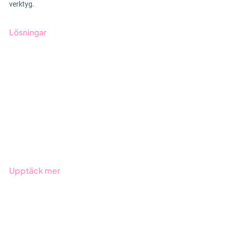
verktyg.
Lösningar
GRC-styrning
ESG-rapportering
Due Diligence
Offentlig sektor
Produkter
Branscher
Upptäck mer
Onboarding
Boka demo