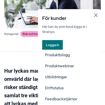
För kunder
Här kan du som kund logga in i
Stratsys.
Risk och kontroll
Logga in
Produktblogg
Produktwebinar
Hur lyckas man med riskhantering i en
Utbildningar
omvärld där lagkrav, förutsättningar och
risker ständigt förändras? Här har vi
Driftstatus
samlat tre viktiga framgångsfaktorer för
Feedbackstjärnor
att lyckas med riskhantering både idag