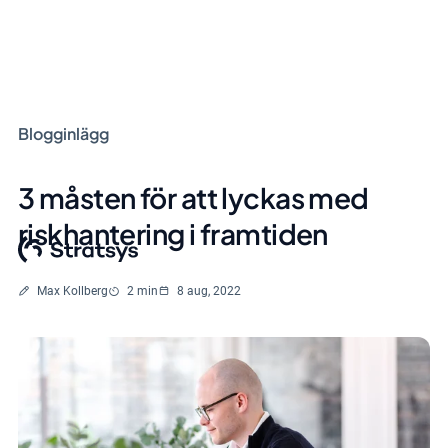
Blogginlägg
3 måsten för att lyckas med
riskhantering i framtiden
Skriven av
Lästid
Max Kollberg
2 min
8 aug, 2022