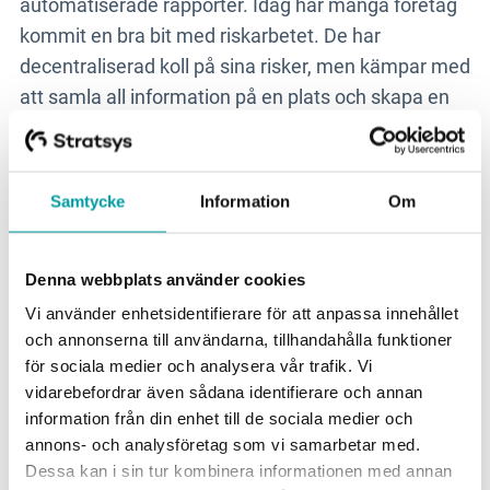
automatiserade rapporter. Idag har många företag
kommit en bra bit med riskarbetet. De har
decentraliserad koll på sina risker, men kämpar med
att samla all information på en plats och skapa en
helhetsbild.
Utmaningen är att bryta ner silos, undvika
Samtycke
Information
Om
duplicering, och behålla relevans. Lösningen är ett
systemstöd som levererar en tydlig arbetslogik som
anpassar sig till era behov.
Denna webbplats använder cookies
Vi använder enhetsidentifierare för att anpassa innehållet
Vill du veta mer om vad ett system för
och annonserna till användarna, tillhandahålla funktioner
för sociala medier och analysera vår trafik. Vi
riskhantering kan göra för din organisation? Läs
vidarebefordrar även sådana identifierare och annan
mer om
Stratsys verktyg för risk & kontroll
.
information från din enhet till de sociala medier och
annons- och analysföretag som vi samarbetar med.
Dessa kan i sin tur kombinera informationen med annan