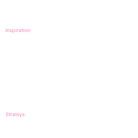
Kontakt
Utbildningar
Inspiration
Blogg
Kunder
Event & Webinar
Nyheter & Press
Produktuppdateringar
Nyhetsbrev
Stratsys
Om oss