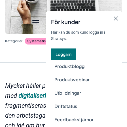
För kunder
Här kan du som kund logga in i
Stratsys.
Systematiskt arbetsmiljöarbete
Logga in
Produktblogg
Produktwebinar
Mycket håller på att förändras i samband
Utbildningar
med
digitaliseringen
. Arbetsmarknaden
fragmentiseras och globaliseras, och med
Driftstatus
den arbetstagarens förväntningar, lojalitet
Feedbackstjärnor
och idé om hur den perfekta arbetsplatsen