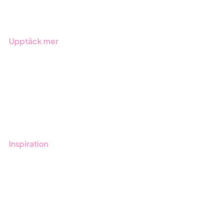
Branscher
Upptäck mer
Onboarding
Boka demo
Kontakt
Utbildningar
Inspiration
Blogg
Kunder
Event & Webinar
Nyheter & Press