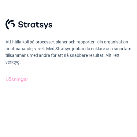
Att hålla koll på processer, planer och rapporter i din organisation
är utmanande, vi vet. Med Stratsys jobbar du enklare och smartare
tillsammans med andra för att nå snabbare resultat. Allt i ett
verktyg.
Lösningar
GRC-styrning
ESG-rapportering
Due Diligence
Offentlig sektor
Produkter