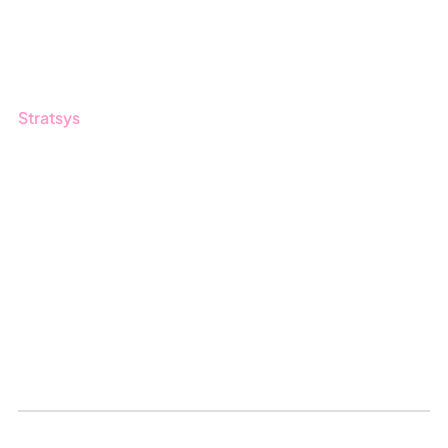
Produktuppdateringar
Nyhetsbrev
Stratsys
Om oss
Partner
Hållbarhet
Karriär
Logga in
Ansök om certifiering
Whistleblowing