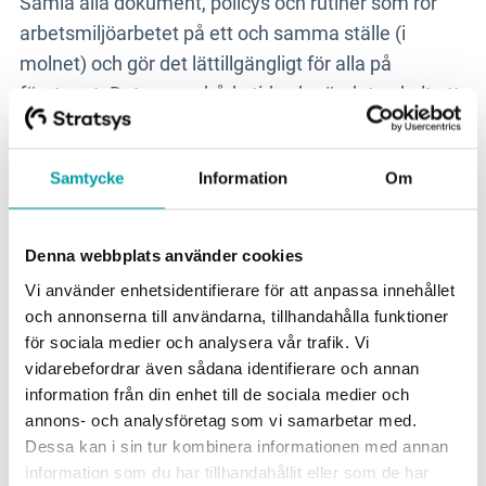
Samla alla dokument, policys och rutiner som rör
arbetsmiljöarbetet på ett och samma ställe (i
molnet) och gör det lättillgängligt för alla på
företaget. Det sparar både tid och gör det enkelt att
involvera och informera hela organisationen!
Samtycke
Information
Om
2. Få bättre överblick
Genom att samla, organisera och systematisera
arbetsmiljöarbetet i molnet eller på en annan
Denna webbplats använder cookies
gemensam yta blir det enkelt att få en tydlig
Vi använder enhetsidentifierare för att anpassa innehållet
överblick. Det blir också enkelt att följa de rutiner
och annonserna till användarna, tillhandahålla funktioner
och processer som ni satt upp, kanske till och med i
för sociala medier och analysera vår trafik. Vi
realtid!
vidarebefordrar även sådana identifierare och annan
information från din enhet till de sociala medier och
annons- och analysföretag som vi samarbetar med.
3. Automatisera rutiner
Dessa kan i sin tur kombinera informationen med annan
Med en digitaliserad arbetsmiljöpolicy och
information som du har tillhandahållit eller som de har