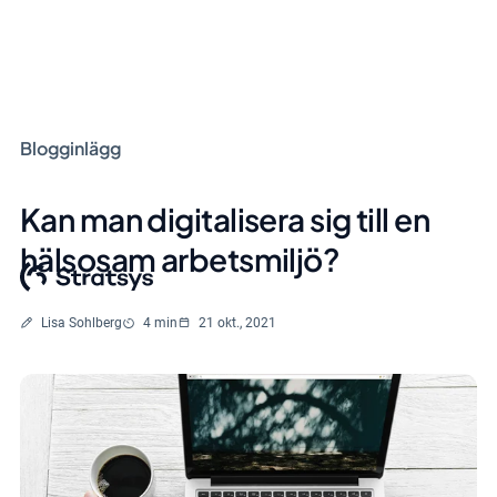
Blogginlägg
Kan man digitalisera sig till en
hälsosam arbetsmiljö?
Skriven av
Lästid
Lisa Sohlberg
4 min
21 okt., 2021