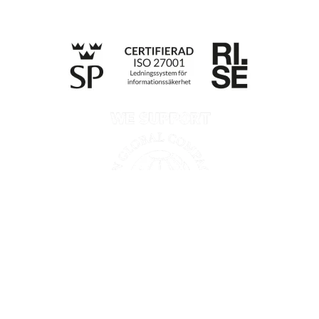
Till anmälan
Integritetspolicy
Information enligt Data Act