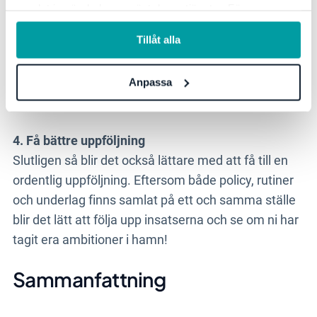
arbetsmiljöplan blir det sedan lätt att koppla och att
samlat in när du har använt deras tjänster. För mer
automatisera både schemaläggning av aktiviteter
information, se vår
integritetspolicy
.
Tillåt alla
och påminnelser för när de olika aktiviteterna ska
genomföras. Det underlättar både planering och
genomförande av alla aktiviteter kopplade till
Anpassa
arbetsmiljöarbetet.
4. Få bättre uppföljning
Slutligen så blir det också lättare med att få till en
ordentlig uppföljning. Eftersom både policy, rutiner
och underlag finns samlat på ett och samma ställe
blir det lätt att följa upp insatserna och se om ni har
tagit era ambitioner i hamn!
Sammanfattning