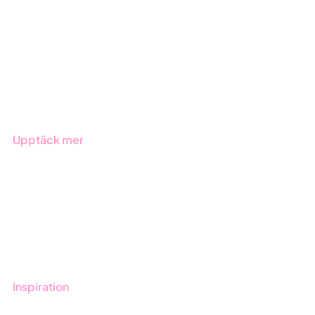
ESG-rapportering
Due Diligence
Offentlig sektor
Produkter
Branscher
Upptäck mer
Onboarding
Boka demo
Kontakt
Utbildningar
Inspiration