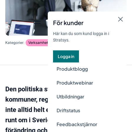
För kunder
Här kan du som kund logga in i
Stratsys.
Verksamhetsplanering
Logga in
Produktblogg
Produktwebinar
Den politiska styrningen inom Sveriges
Utbildningar
kommuner, regioner och myndigheter är
inte alltid helt enkel för tjänstepersoner
Driftstatus
runt om i Sverige att omsätta till
Feedbackstjärnor
förändring och operativ verklighet.