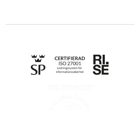
Whistleblowing
Till anmälan