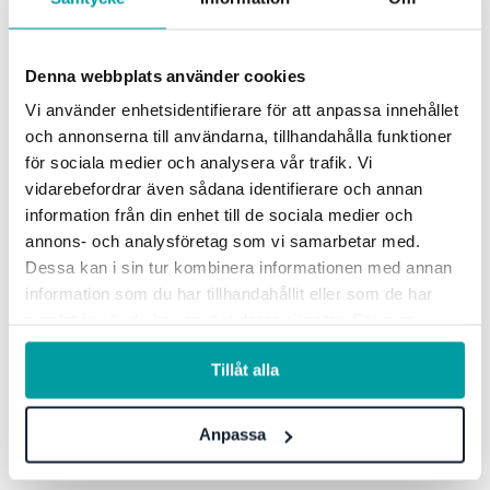
som det gör, det är en mycket viktig och intressant
del i resultatstyrningen.
Denna webbplats använder cookies
Vi använder enhetsidentifierare för att anpassa innehållet
Genom att skapa ett fritt handlingsutrymme,
och annonserna till användarna, tillhandahålla funktioner
hamnar fokus längre ut i organisationen på
för sociala medier och analysera vår trafik. Vi
genomförandet för att nå resultatet. Mindre tid
vidarebefordrar även sådana identifierare och annan
läggs på att formulera mål i linje med de
information från din enhet till de sociala medier och
övergripande, och mer tid kan läggas på att komma
annons- och analysföretag som vi samarbetar med.
på HUR arbetet ska förändras och drivas. Till det
Dessa kan i sin tur kombinera informationen med annan
information som du har tillhandahållit eller som de har
ska man även ha med sig att större
samlat in när du har använt deras tjänster. För mer
utvecklingsinitiativ bör ske i projektform.
information, se vår
integritetspolicy
.
Tillåt alla
Tvärfunktionella
utvecklingsinitiativ
Anpassa