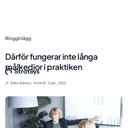
Blogginlägg
Därför fungerar inte långa
målkedjor i praktiken
Skriven av
Lästid
Erika Gräns
4 min
5 jan., 2022