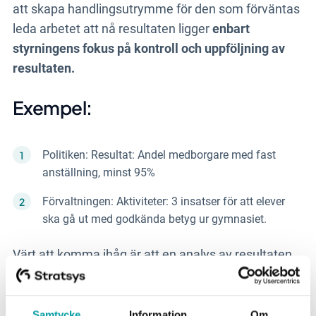
att skapa handlingsutrymme för den som förväntas
leda arbetet att nå resultaten ligger
enbart
styrningens fokus på kontroll och uppföljning av
resultaten.
Exempel:
Politiken: Resultat: Andel medborgare med fast
anställning, minst 95%
Förvaltningen: Aktiviteter: 3 insatser för att elever
ska gå ut med godkända betyg ur gymnasiet.
Värt att komma ihåg är att en analys av resultaten
med fördel kan innehålla påverkande faktorer av
resultatet, så att utfallet inte talar för sig självt. Helt
enkelt vad som är anledningen till att utfallet ser ut
Samtycke
Information
Om