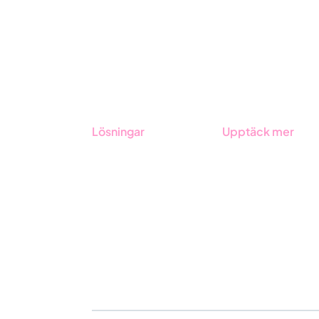
Lösningar
Upptäck mer
GRC-styrning
Onboarding
ESG-rapportering
Boka demo
Due Diligence
Kontakt
Offentlig sektor
Utbildningar
Produkter
Branscher