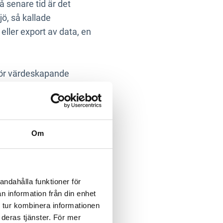
å senare tid är det
ö, så kallade
eller export av data, en
 för värdeskapande
nsfördelar så som
are – alla
Om
andahålla funktioner för
et digitala system i en
n information från din enhet
sto sämre soppa – ofta
 tur kombinera informationen
stem.
 deras tjänster. För mer