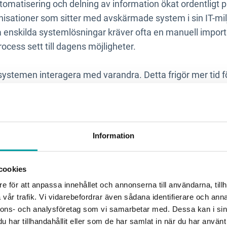
utomatisering och delning av information ökat ordentligt p
isationer som sitter med avskärmade system i sin IT-milj
 enskilda systemlösningar kräver ofta en manuell import 
process sett till dagens möjligheter.
 systemen interagera med varandra. Detta frigör mer tid
n automatisering leda till ökad effektivitet och konkurre
e kostnader och med största sannolikhet nöjdare medarbet
r ökad lönsamhet! 💰
Information
is caring
cookies
e för att anpassa innehållet och annonserna till användarna, tillh
formation med varandra är en kritisk riskfaktor. När antal
vår trafik. Vi vidarebefordrar även sådana identifierare och anna
r allt annat än guld och gröna skogar – ju fler kockar de
nnons- och analysföretag som vi samarbetar med. Dessa kan i sin
ata in samma information flera gånger i flera separat sy
har tillhandahållit eller som de har samlat in när du har använt