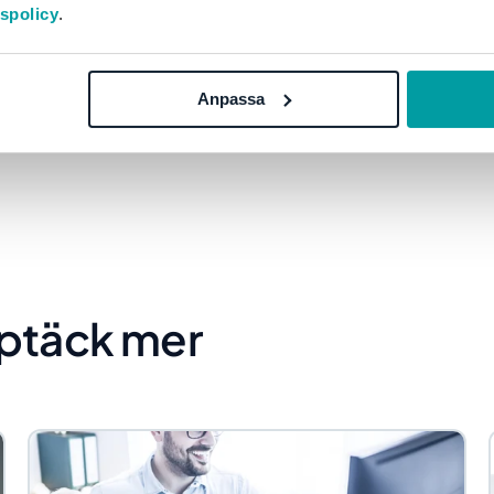
tspolicy
.
la reda på ett otal inloggningsuppgifter, samt växla mella
pgift. Därför är det viktigt att alla era olika system kom
Anpassa
ptäck mer