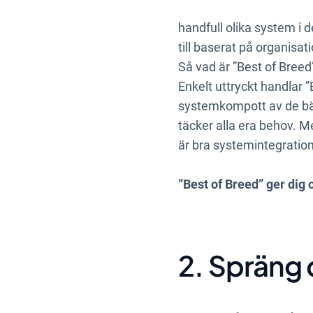
den anledningen är det vä
handfull olika system i d
till baserat på organisa
Så vad är ”Best of Breed
Enkelt uttryckt handlar 
systemkompott av de bäs
täcker alla era behov. M
är bra systemintegration
”Best of Breed” ger dig 
2. Spräng 