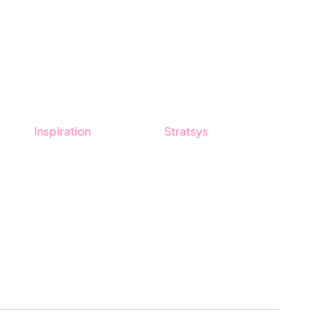
Inspiration
Stratsys
Blogg
Om oss
Kunder
Partner
Event & Webinar
Hållbarhet
Nyheter & Press
Karriär
Produktuppdateringar
Logga in
Nyhetsbrev
Ansök om certifiering
Whistleblowing