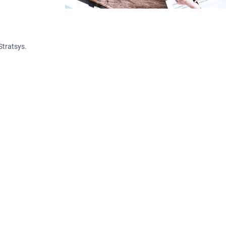
Stratsys.
est of Breed”
 pratade vi om att en enskild leverantör sällan är bra på 
ifikt system som täcker alla krav och behov som du och din