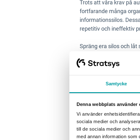
Trots att våra krav på a
fortfarande många organ
informationssilos. Dessa
repetitiv och ineffektiv 
Spräng era silos och låt
aktiviteter. Dessutom ka
minskade ledtider, lägr
gemensamma faktorer fö
Samtycke
3. Sharing 
Denna webbplats använder 
Vi använder enhetsidentifierar
System som inte delar in
sociala medier och analysera 
organisation växer vänta
till de sociala medier och a
tvingas användare att m
med annan information som du 