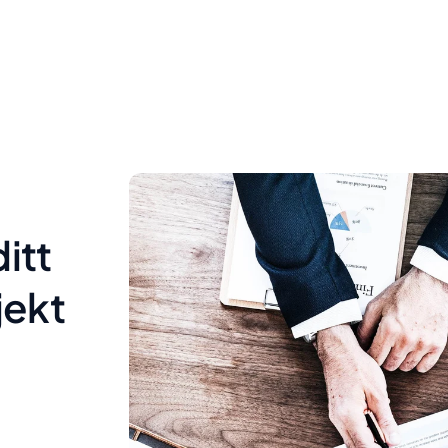
ditt
jekt