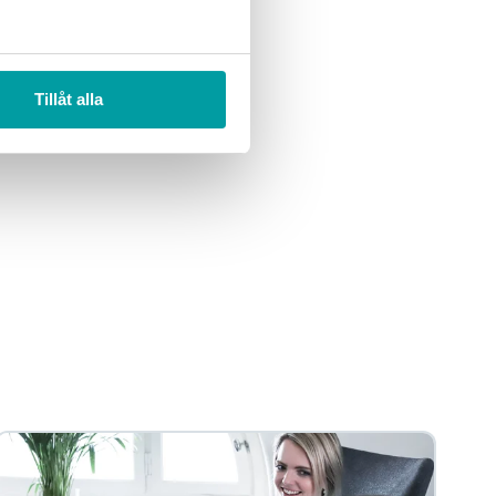
n flera olika program för
municerar med varandra.
Tillåt alla