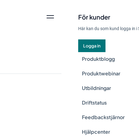
För kunder
Här kan du som kund logga in i 
Logga in
Produktblogg
Produktwebinar
Utbildningar
1. Tänk ”B
Driftstatus
Feedbackstjärnor
Redan i förra bloggposten
Hjälpcenter
svårt att hitta ett spec