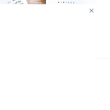
Övrigt
allt. Det kan därför vara
 organisation har. Av