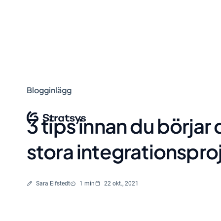
Blogginlägg
3 tips innan du börjar 
stora integrationspro
Skriven av
Lästid
Sara Elfstedt
1 min
22 okt., 2021