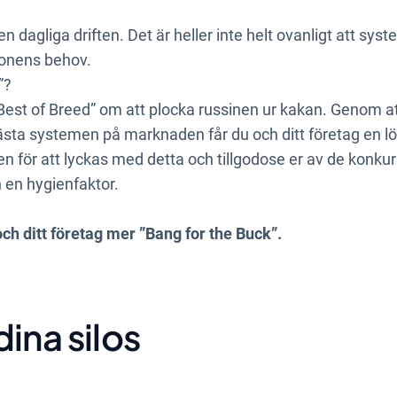
ldigt vanligt, för att inte säga nödvändigt, att idag att 
en dagliga driften. Det är heller inte helt ovanligt att sys
tionens behov.
”?
”Best of Breed” om att plocka russinen ur kakan. Genom a
ta systemen på marknaden får du och ditt företag en lö
en för att lyckas med detta och tillgodose er av de konk
 en hygienfaktor.
och ditt företag mer ”Bang for the Buck”.
dina silos