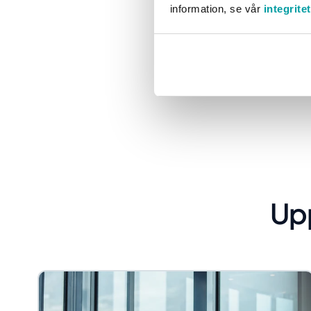
information, se vår
integrite
Samtidigt behöver de hål
att slutföra en enkel up
Up