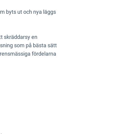
använda sig av minst en
tem byts ut och nya läggs
tt skräddarsy en
sning som på bästa sätt
urrensmässiga fördelarna