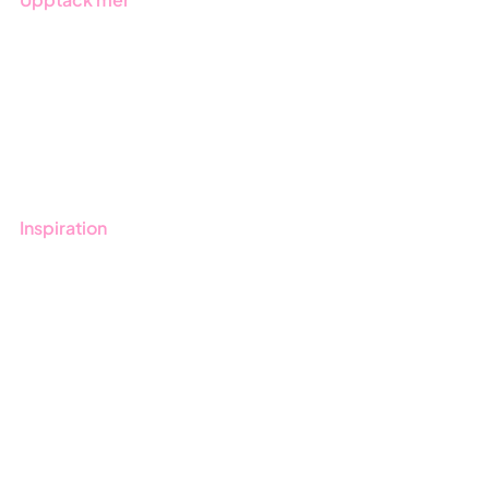
Onboarding
Boka demo
Kontakt
Utbildningar
Inspiration
Blogg
Kunder
Event & Webinar
Nyheter & Press
Produktuppdateringar
Nyhetsbrev