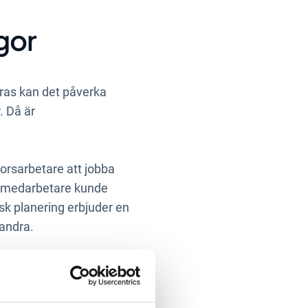
gor
dras kan det påverka
. Då är
orsarbetare att jobba
att medarbetare kunde
sk planering erbjuder en
andra.
istans eller inte. Det
 byggnader eller bara på