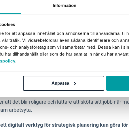
Information
ttar för distansjobb
cookies
e för att anpassa innehållet och annonserna till användarna, tillh
 ta del av arbetsrelaterad information blir allt viktigare i 
vår trafik. Vi vidarebefordrar även sådana identifierare och anna
betssätt förändras och policys uppdateras. Här blir det ex
nnons- och analysföretag som vi samarbetar med. Dessa kan i sin
ör strategisk planering. Med ett digitalt verktyg behöver ti
har tillhandahållit eller som de har samlat in när du har använt
sjobb bli särskilt svår ­– anställda kan snabbt komma åt r
tspolicy
.
elst.
Anpassa
 öka produktiviteten i organisationen. Eftersom det blir lät
yget är chansen också större att medarbetares och chef
att det blir roligare och lättare att sköta sitt jobb när ma
sam arbetsyta.
ett digitalt verktyg för strategisk planering kan göra f