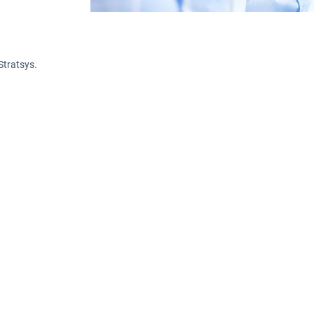
Stratsys.
igen företagets strategiska planering i kristi
apandemin den redan växande trenden att jobb
på organisationer världen över. Ett digitalt verk
 dig att styra verksamheten i rätt riktning, vil