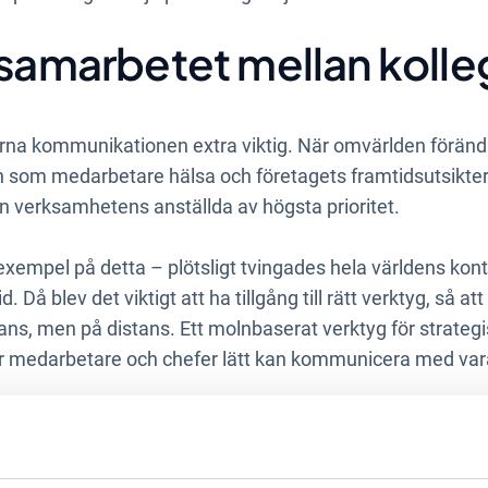
 samarbetet mellan kolle
terna kommunikationen extra viktig. När omvärlden förän
n som medarbetare hälsa och företagets framtidsutsikter
verksamhetens anställda av högsta prioritet.
xempel på detta – plötsligt tvingades hela världens kont
 Då blev det viktigt att ha tillgång till rätt verktyg, så 
ans, men på distans. Ett molnbaserat verktyg för strategi
är medarbetare och chefer lätt kan kommunicera med var
ttform är alltid att föredra, oavsett om man jobbar på d
etet mellan medarbetare som jobbar i olika länder, olika