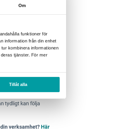
Om
andahålla funktioner för
kristider. Beslut kan
n information från din enhet
tra fördelaktigt att
 tur kombinera informationen
ll exempel inte
 deras tjänster. För mer
elevant information, när
Tillåt alla
tare att få överblick på
ers engagemang ökar.
n tydligt kan följa
ör din verksamhet?
Här