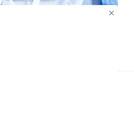
Strategisk planering
Blogginlägg
der? Under 2020
a hemifrån – vilket
tyg för strategisk
ket kan vara en