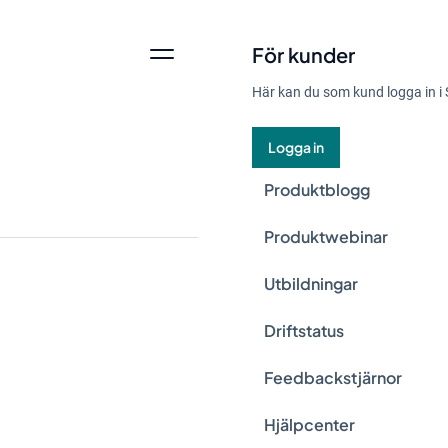
För kunder
Här kan du som kund logga in i 
Logga in
Produktblogg
Produktwebinar
Utbildningar
Hur viktig är egentl
Driftstatus
accelererade coron
Feedbackstjärnor
har ställt nya krav 
planering kan hjälpa
Hjälpcenter