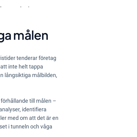
 kan hjälpa ditt
tiga målen
istider tenderar företag
att inte helt tappa
en långsiktiga målbilden,
i förhållande till målen –
analyser, identifiera
ler med om att det är en
uset i tunneln och våga