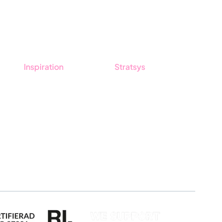
Inspiration
Stratsys
Blogg
Om oss
Kunder
Partner
Event & Webinar
Hållbarhet
Nyheter & Press
Karriär
Produktuppdateringar
Logga in
Nyhetsbrev
Ansök om certifiering
Whistleblowing