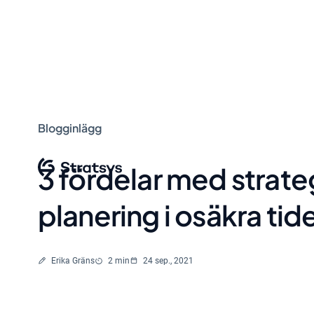
Blogginlägg
3 fördelar med strate
planering i osäkra tid
Skriven av
Lästid
Erika Gräns
2 min
24 sep., 2021