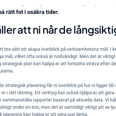
ris. Här går vi igenom hur strategisk planering
 rätt fot i osäkra tider.
ller att ni når de långsik
tt bra sätt att skapa överblick på verksamhetens mål. I kr
ga mål, vilket ofta också är nödvändigt. Men det är viktigt 
 strategisk plan kan hjälpa er att fortsätta sträva efter d
utarna.
ör strategisk planering får ni överblick på hur ni ligger till 
r i rätt riktning. Ett verktyg kan också hjälpa er att göra 
 sammanställa rapporter baserat på aktuella data. Vi hål
ktigt under en kris, men det är samtidigt viktigt att se lj
 planering kan hjälpa er att göra just detta.