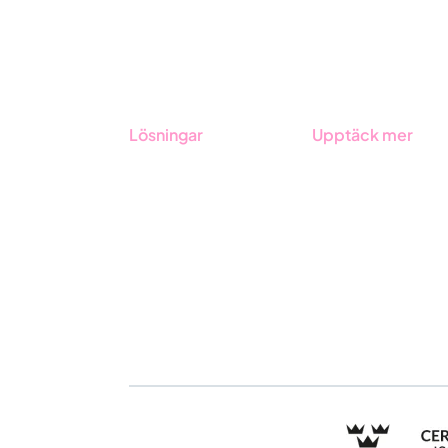
Lösningar
Upptäck mer
GRC-styrning
Onboarding
ESG-rapportering
Boka demo
Due Diligence
Kontakt
Offentlig sektor
Utbildningar
Produkter
Branscher