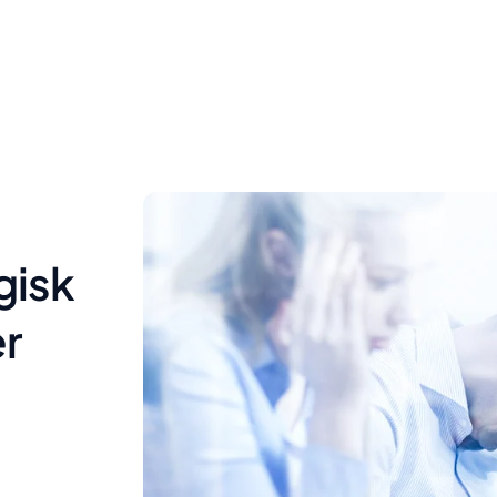
gisk
er