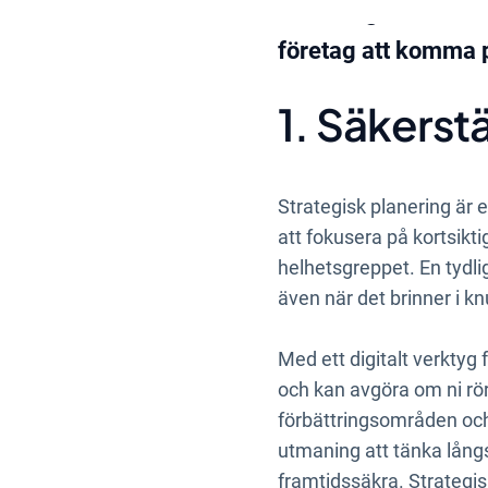
utmaning under en k
företag att komma på
1. Säkerstä
Strategisk planering är e
att fokusera på kortsikti
helhetsgreppet. En tydlig
även när det brinner i kn
Med ett digitalt verktyg f
och kan avgöra om ni rör e
förbättringsområden och
utmaning att tänka långsi
framtidssäkra. Strategisk