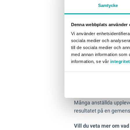
Samtycke
3. Underlä
Denna webbplats använder 
Vi använder enhetsidentifierar
Att snabbt kunna dela och
sociala medier och analysera 
behöva fattas snabbt, ar
till de sociala medier och a
investera i ett verktyg f
med annan information som du 
omställningen till distan
information, se vår
integrite
som helst och var som h
Det är också ett sätt att
måluppfyllnaden i verkt
Många anställda upplever 
resultatet på en gemen
Vill du veta mer om vad 