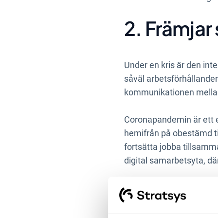
2. Främjar
Under en kris är den in
såväl arbetsförhållande
kommunikationen mellan 
Coronapandemin är ett e
hemifrån på obestämd tid.
fortsätta jobba tillsamm
digital samarbetsyta, d
Någon slags gemensam pla
kan också främja samarb
olika våningsplan.