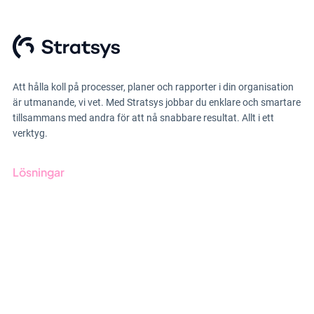
Att hålla koll på processer, planer och rapporter i din organisation
är utmanande, vi vet. Med Stratsys jobbar du enklare och smartare
tillsammans med andra för att nå snabbare resultat. Allt i ett
verktyg.
Lösningar
GRC-styrning
ESG-rapportering
Due Diligence
Offentlig sektor
Produkter