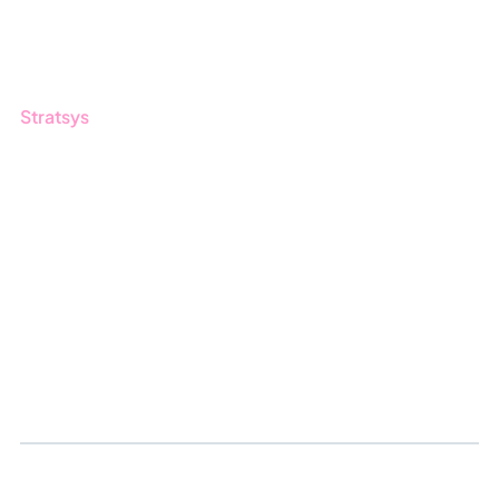
Produktuppdateringar
Nyhetsbrev
Stratsys
Om oss
Partner
Hållbarhet
Karriär
Logga in
Ansök om certifiering
Whistleblowing