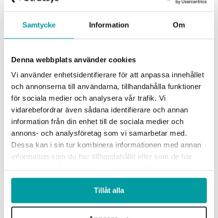
Samtycke
Information
Om
6 skäl till att specialiserade system överträffar
allt-i-ett-lösningar för kommuner
Denna webbplats använder cookies
Kommuner står inför både ökande utmaningar och
Vi använder enhetsidentifierare för att anpassa innehållet
möjligheter i den accelererande digitala transformationen,
och annonserna till användarna, tillhandahålla funktioner
där valet av teknisk infrastruktur är...
för sociala medier och analysera vår trafik. Vi
vidarebefordrar även sådana identifierare och annan
Övrigt
information från din enhet till de sociala medier och
annons- och analysföretag som vi samarbetar med.
Dessa kan i sin tur kombinera informationen med annan
information som du har tillhandahållit eller som de har
samlat in när du har använt deras tjänster. För mer
information, se vår
integritetspolicy
.
Tillåt alla