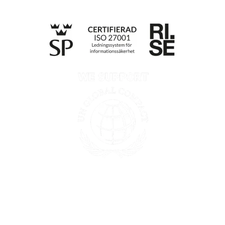
Integritetspolicy
Information enligt Data Act
Till anmälan