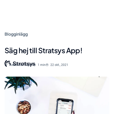
Blogginlägg
Säg hej till Stratsys App!
Skriven av
Lästid
Alexander Wigert
1 min
22 okt., 2021