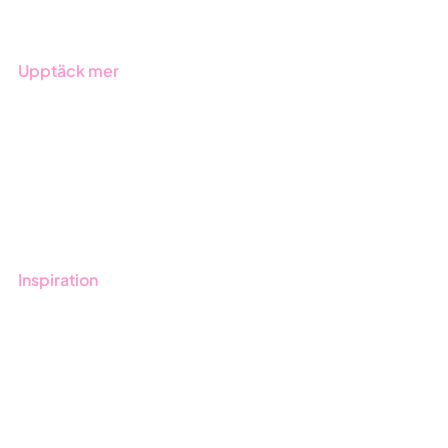
Branscher
Upptäck mer
Onboarding
Boka demo
Kontakt
Utbildningar
Inspiration
Blogg
Kunder
Event & Webinar
Nyheter & Press