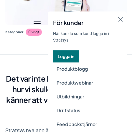
För kunder
Övrigt
Här kan du som kund logga in i
Stratsys.
Logga in
Produktblogg
Det var inte lätt att komma fram till
Produktwebinar
hur vi skulle berätta det. Men vi
Utbildningar
känner att vi måste berätta om vår
nya app!
Driftstatus
Feedbackstjärnor
Stratsys nya app är det självklara valet för alla som