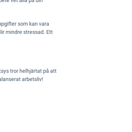
bete vet alla på din
uppgifter som kan vara
lir mindre stressad. Ett
tsys tror helhjärtat på att
alanserat arbetsliv!