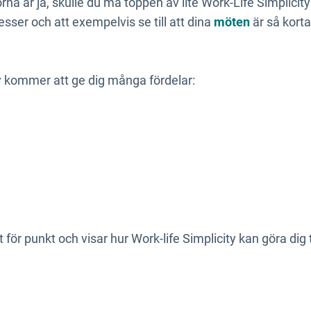
na är ja, skulle du må toppen av lite Work-Life Simplicity
cesser och att exempelvis se till att dina
möten
är så kort
liv kommer att ge dig många fördelar:
ör punkt och visar hur Work-life Simplicity kan göra dig t