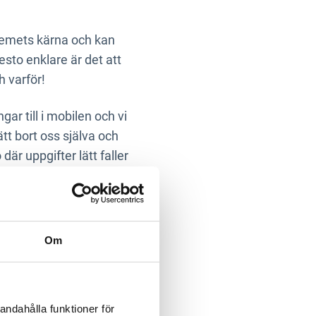
lemets kärna och kan
desto enklare är det att
h varför!
gar till i mobilen och vi
tt bort oss själva och
där uppgifter lätt faller
Om
 igenom längre perioder
immunsystem.
Stress leder
skt välmående. Familj,
andahålla funktioner för