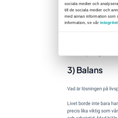
sociala medier och analysera 
träning, och socialt um
till de sociala medier och a
med annan information som du 
För att undvika detta, s
information, se vår
integrite
hållbarhet, hälsa och arbe
Tydliga planer hjälper d
eller kanske be någon bä
intressen, familj och häl
3) Balans
Vad är lösningen på livs
Livet borde inte bara ha
precis lika viktig som vå