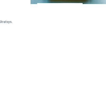
Stratsys.
enkelt?
Många gånger kan det faktum att något
ar tagit genvägar. Som att någon checkade ut l
et för att utforma långa och krångliga processer