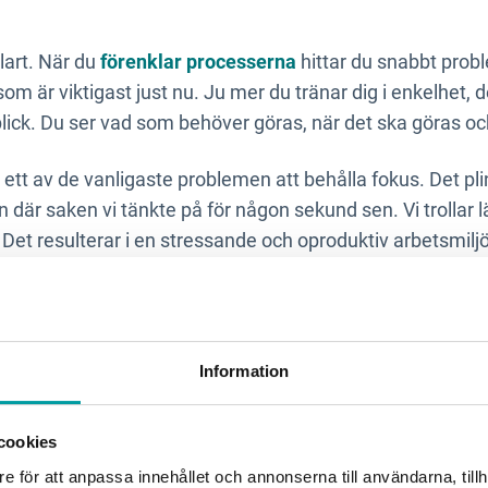
klart. När du
förenklar processerna
hittar du snabbt prob
 som är viktigast just nu. Ju mer du tränar dig i enkelhet, 
blick. Du ser vad som behöver göras, när det ska göras oc
r ett av de vanligaste problemen att behålla fokus. Det plin
där saken vi tänkte på för någon sekund sen. Vi trollar lä
 Det resulterar i en stressande och oproduktiv arbetsmiljö 
Information
akerna till sjukskrivning är utmattning och stress. Att gå
cookies
el
leda till högt blodtryck
, hjärtflimmer och ett nedsatt 
 avstår från aktiviteter som ger oss både psykisk och fysi
e för att anpassa innehållet och annonserna till användarna, tillh