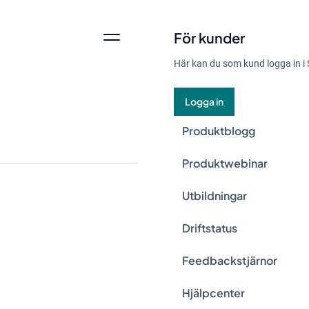
För kunder
Här kan du som kund logga in i 
Logga in
Produktblogg
Produktwebinar
Utbildningar
Kan något vara för 
Driftstatus
ses som att någon h
Feedbackstjärnor
en lång lunch iställ
fallet?
Hjälpcenter