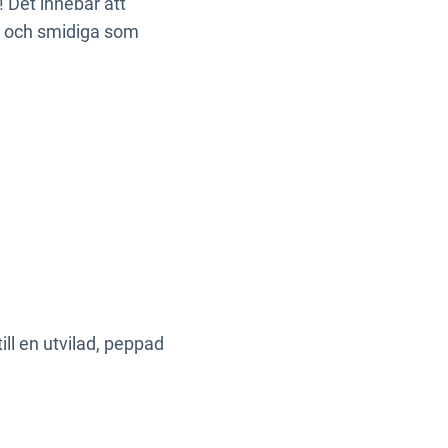
! Det innebär att
a och smidiga som
ill en utvilad, peppad