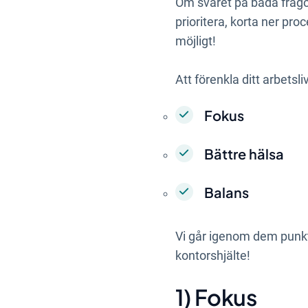
Om svaret på båda frågor
prioritera, korta ner pro
möjligt!
Att förenkla ditt arbets
Fokus
Bättre hälsa
Balans
Vi går igenom dem punkt f
kontorshjälte!
1) Fokus