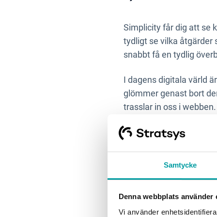
Simplicity får dig att se 
tydligt se vilka åtgärder
snabbt få en tydlig över
I dagens digitala värld ä
glömmer genast bort den 
trasslar in oss i webben.
mellan stolarna.
2) Hälsa
Samtycke
Två av de vanligaste ors
Denna webbplats använder 
av stress kan
till exemp
dessutom ofta till att vi
Vi använder enhetsidentifierar