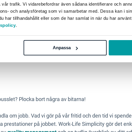
vår trafik. Vi vidarebefordrar även sådana identifierare och anna
gänge får vänta medan vi jagar deadlines.
nnons- och analysföretag som vi samarbetar med. Dessa kan i sin
har tillhandahållit eller som de har samlat in när du har använt
träva efter att skapa en arbetsplats som förenklar arbete
tspolicy
.
tsmiljö. Det är en enkel biljett till Work-Life Simplicity!
ig att se vilka uppgifter som du måste prioritera och vilk
Anpassa
ttre lämpad kollega om hjälp med. Det ger dig tid över til
sa.
pusslet? Plocka bort några av bitarna!
ndla om jobb. Vad vi gör på vår fritid och den tid vi spen
ra prestationer på jobbet. Work-Life Simplicity gör det enk