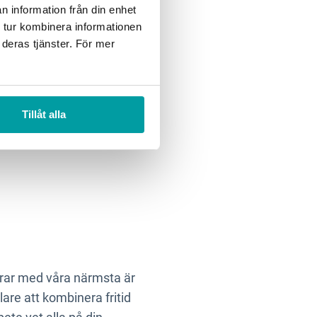
n information från din enhet
 tur kombinera informationen
 deras tjänster. För mer
t med
a du kan avvakta med,
Tillåt alla
l att fokusera på dina
derar med våra närmsta är
lare att kombinera fritid