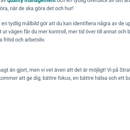
p av
quality management
och en tydlig överblick av ditt ar
öra, när de ska göra det och hur!
 en tydlig målbild gör att du kan identifiera några av de 
ur vägen får du mer kontroll, mer tid över till annat och b
a fritid och arbetsliv.
sagt än gjort, men vi vet även att det är möjligt! Vi på Stra
kommer att ge dig; bättre fokus, en bättre hälsa och ett b