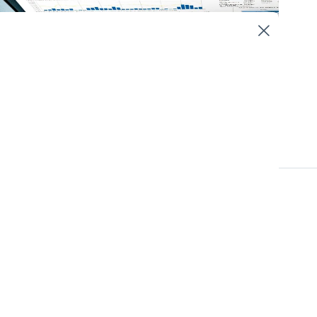
Övrigt
 är enkelt utformat
ite tidigare och tog
. Men är det alltid