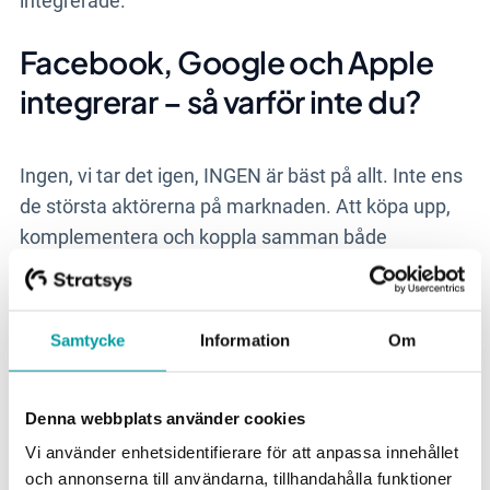
integrerade.
Facebook, Google och Apple
integrerar – så varför inte du?
Ingen, vi tar det igen, INGEN är bäst på allt. Inte ens
de största aktörerna på marknaden. Att köpa upp,
komplementera och koppla samman både
konkurrenter och partners är en vanlig taktik för alla
stora och mindre it-bolag. Och det finns en ganska
enkel anledning till varför det är så.
Samtycke
Information
Om
Att koppla samman system ger överlägsna
synergieffekter och effektivitetsvinster.
Smarta
Denna webbplats använder cookies
sammankopplingar av fristående digitala system
har en
enorm potential att förenkla och
Vi använder enhetsidentifierare för att anpassa innehållet
och annonserna till användarna, tillhandahålla funktioner
automatisera arbetsflöden
och processer.