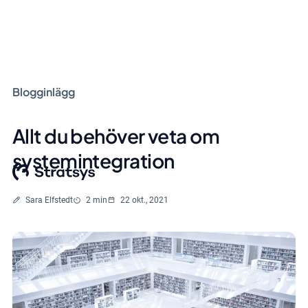
Blogginlägg
Allt du behöver veta om
systemintegration
Skriven av
Lästid
Sara Elfstedt
2 min
22 okt., 2021