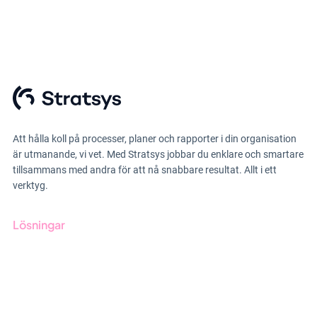
Att hålla koll på processer, planer och rapporter i din organisation
är utmanande, vi vet. Med Stratsys jobbar du enklare och smartare
tillsammans med andra för att nå snabbare resultat. Allt i ett
verktyg.
Lösningar
GRC-styrning
ESG-rapportering
Due Diligence