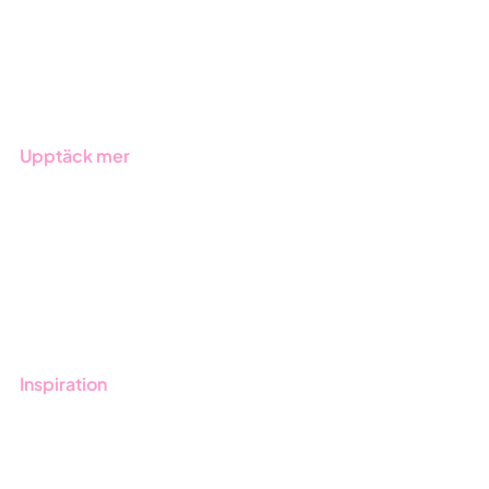
Offentlig sektor
Produkter
Branscher
Upptäck mer
Onboarding
Boka demo
Kontakt
Utbildningar
Inspiration
Blogg
Kunder