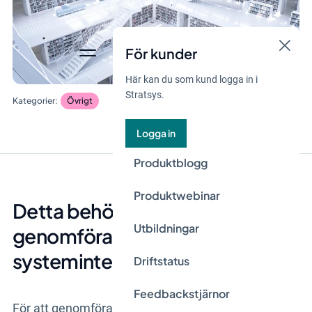
För kunder
Här kan du som kund logga in i
Stratsys.
Övrigt
Logga in
Produktblogg
Produktwebinar
Detta behöver du för att
Utbildningar
genomföra en
systemintegration
Driftstatus
Feedbackstjärnor
För att genomföra en systemintegration behöver du