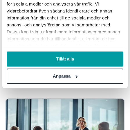
för sociala medier och analysera vår trafik. Vi
Kombinerat med sömlös inloggning mellan olika
vidarebefordrar även sådana identifierare och annan
system och automatisk informationsdelning
får du
information från din enhet till de sociala medier och
både en överlägsen användarupplevelse och ökad
annons- och analysföretag som vi samarbetar med.
lönsamhet.
Dessa kan i sin tur kombinera informationen med annan
information som du har tillhandahållit eller som de har
samlat in när du har använt deras tjänster. För mer
information, se vår
integritetspolicy
.
Tillåt alla
Upptäck mer
Anpassa