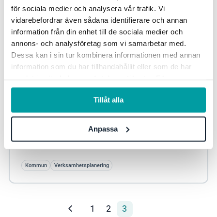
för sociala medier och analysera vår trafik. Vi
vidarebefordrar även sådana identifierare och annan
information från din enhet till de sociala medier och
annons- och analysföretag som vi samarbetar med.
Dessa kan i sin tur kombinera informationen med annan
information som du har tillhandahållit eller som de har
samlat in när du har använt deras tjänster. För mer
information, se vår
integritetspolicy
.
Växjö kommun – gränsöverskridande
Tillåt alla
utvecklingsarbete
Här få du ta del av exempel på hur Stratsys verktyg kan
Anpassa
stötta organisationers måluppfyllnad. I den här
kundintervjun berättar Mia Stavert,...
Kommun
Verksamhetsplanering
1
2
3