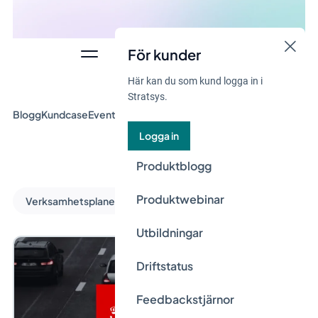
För kunder
Här kan du som kund logga in i
Stratsys.
Blogg
Kundcase
Event & Webinar
Guider
Nyheter
Logga in
Produktblogg
Produktwebinar
Verksamhetsplanering
Utbildningar
Driftstatus
Feedbackstjärnor