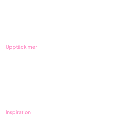
Offentlig sektor
Produkter
Branscher
Upptäck mer
Onboarding
Boka demo
Kontakt
Utbildningar
Inspiration
Blogg
Kunder