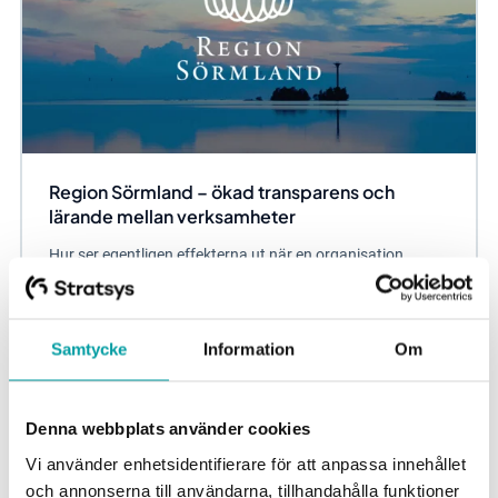
Region Sörmland – ökad transparens och
lärande mellan verksamheter
Hur ser egentligen effekterna ut när en organisation
implementerat Stratsys? I den här kundintervjun berättar
Nicholas Prigorowsky, Ekonomidirektör i...
Samtycke
Information
Om
Verksamhetsplanering
Region
Denna webbplats använder cookies
Vi använder enhetsidentifierare för att anpassa innehållet
och annonserna till användarna, tillhandahålla funktioner