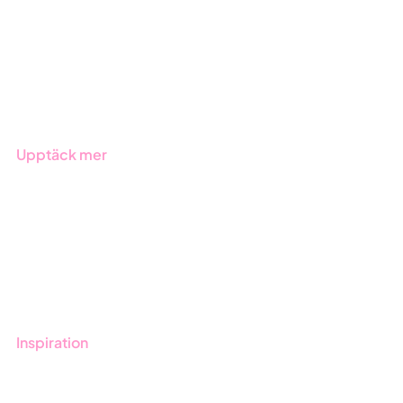
Due Diligence
Offentlig sektor
Produkter
Branscher
Upptäck mer
Onboarding
Boka demo
Kontakt
Utbildningar
Inspiration
Blogg