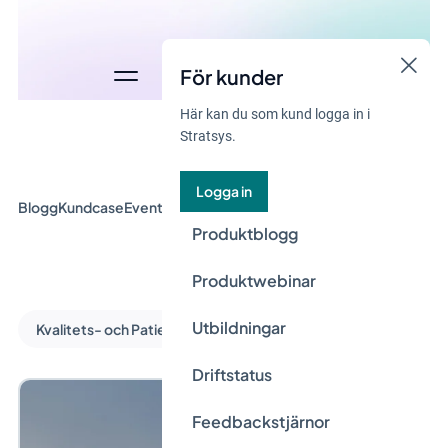
För kunder
Här kan du som kund logga in i
Stratsys.
Logga in
Blogg
Kundcase
Event & Webinar
Guider
Nyheter
Produktblogg
Produktwebinar
Utbildningar
Kvalitets- och Patientsäkerhetsarbete
Driftstatus
Feedbackstjärnor