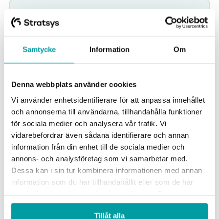
Samtycke
Information
Om
Denna webbplats använder cookies
Vi använder enhetsidentifierare för att anpassa innehållet
och annonserna till användarna, tillhandahålla funktioner
för sociala medier och analysera vår trafik. Vi
Nybro kommun effektiviserar
vidarebefordrar även sådana identifierare och annan
uppföljningsarbetet med Stratsys
information från din enhet till de sociala medier och
Nybro kommun upplevde under hösten 2009 ett behov av
annons- och analysföretag som vi samarbetar med.
att tydliggöra och effektivisera arbetet med planering och
Dessa kan i sin tur kombinera informationen med annan
uppföljning. Det saknades en gemensam...
information som du har tillhandahållit eller som de har
samlat in när du har använt deras tjänster. För mer
Kommun
Verksamhetsplanering
information, se vår
integritetspolicy
.
Kvalitets- och Patientsäkerhetsarbete
Tillåt alla