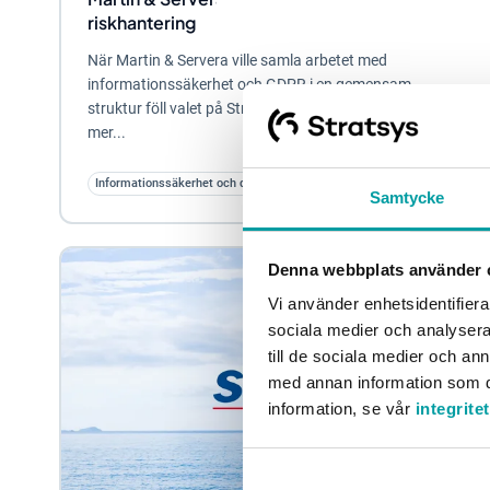
riskhantering
När Martin & Servera ville samla arbetet med
informationssäkerhet och GDPR i en gemensam
struktur föll valet på Stratsys. Målet var att skapa ett
mer...
Informationssäkerhet och dataskydd
Privat sektor
Samtycke
Denna webbplats använder 
Vi använder enhetsidentifierar
sociala medier och analysera 
till de sociala medier och a
med annan information som du 
information, se vår
integrite