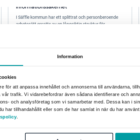
informationssäkerhet
I Säffle kommun har ett splittrat och personberoende
arbetssätt ersatts av en långsiktig struktur för
informationssäkerhet. Idag står Säffle rustat...
Informationssäkerhet och dataskydd
Kommun
Information
cookies
e för att anpassa innehållet och annonserna till användarna, tillh
vår trafik. Vi vidarebefordrar även sådana identifierare och anna
nnons- och analysföretag som vi samarbetar med. Dessa kan i sin
har tillhandahållit eller som de har samlat in när du har använt
tspolicy
.