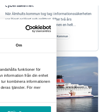
cybersäkerhet
När Älmhults kommun tog tag i informationssäkerheten
var läget osäkert och splittrat. Efter två års
målmedvetna insatser är situationen en helt...
Informationssäkerhet och dataskydd
Kommun
Cyber due diligence
Om
andahålla funktioner för
n information från din enhet
 tur kombinera informationen
 deras tjänster. För mer