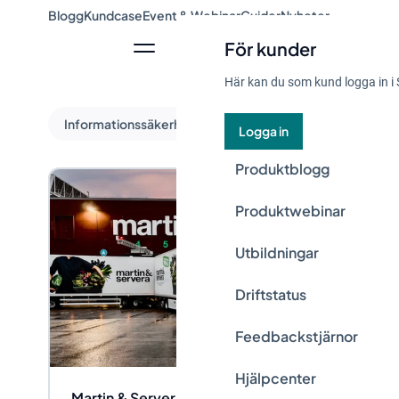
Blogg
Kundcase
Event & Webinar
Guider
Nyheter
För kunder
Här kan du som kund logga in i 
Informationssäkerhet och dataskydd
Logga in
Produktblogg
Produktwebinar
Utbildningar
Driftstatus
Feedbackstjärnor
Hjälpcenter
Martin & Servera – samlat grepp om NIS2 och