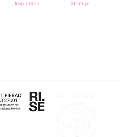
Inspiration
Stratsys
Blogg
Om oss
Kunder
Partner
Event & Webinar
Hållbarhet
Nyheter & Press
Karriär
Produktuppdateringar
Logga in
Nyhetsbrev
Ansök om certifiering
Whistleblowing