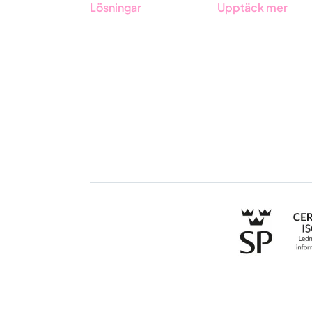
Lösningar
Upptäck mer
GRC-styrning
Onboarding
ESG-rapportering
Boka demo
Due Diligence
Kontakt
Offentlig sektor
Utbildningar
Produkter
Branscher