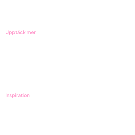
Produkter
Branscher
Upptäck mer
Onboarding
Boka demo
Kontakt
Utbildningar
Inspiration
Blogg
Kunder
Event & Webinar