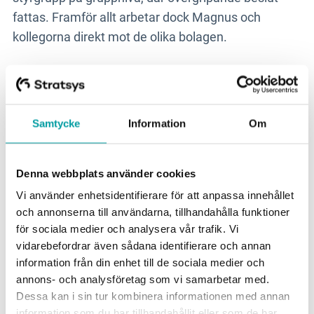
fattas. Framför allt arbetar dock Magnus och
kollegorna direkt mot de olika bolagen.
Riskarbetet kopplat till företag hanteras av
kommittéer för informationssäkerhet. Aktiviteterna
hanteras sedan genom team som koordinerar
Samtycke
Information
Om
arbetet, där medarbetare från de olika bolagen
ingår.
Denna webbplats använder cookies
- Det är inte alltid vi arbetar så formellt. Ibland
Vi använder enhetsidentifierare för att anpassa innehållet
jobbar vi med informella grupper och ibland bara
och annonserna till användarna, tillhandahålla funktioner
mot intressenter. Det mesta händer på teamnivån,
för sociala medier och analysera vår trafik. Vi
vidarebefordrar även sådana identifierare och annan
där vi arbetar mer handgripligen tillsammans med
information från din enhet till de sociala medier och
medarbetare inom IT-säkerhet.
annons- och analysföretag som vi samarbetar med.
Dessa kan i sin tur kombinera informationen med annan
Efterlevnad – en prioriterad fråga
information som du har tillhandahållit eller som de har