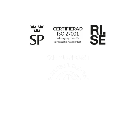
Till anmälan
Integritetspolicy
Information enligt Data Act