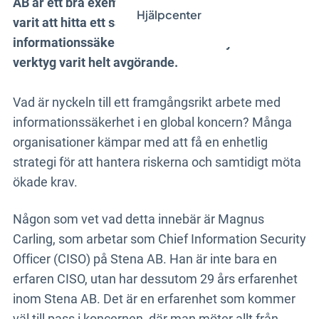
AB är ett bra exempel på detta. En nyckelfråga har
Hjälpcenter
varit att hitta ett sätt att stödja alla områden inom
informationssäkerhet. Här har Stratsys GRC-
verktyg varit helt avgörande.
Vad är nyckeln till ett framgångsrikt arbete med
informationssäkerhet i en global koncern? Många
organisationer kämpar med att få en enhetlig
strategi för att hantera riskerna och samtidigt möta
ökade krav.
Någon som vet vad detta innebär är Magnus
Carling, som arbetar som Chief Information Security
Officer (CISO) på Stena AB. Han är inte bara en
erfaren CISO, utan har dessutom 29 års erfarenhet
inom Stena AB. Det är en erfarenhet som kommer
väl till pass i koncernen, där man möter allt från