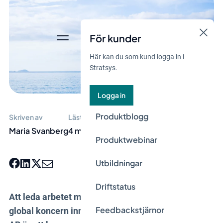
För kunder
Här kan du som kund logga in i
Stratsys.
Logga in
Produktblogg
Skriven av
Lästid
Maria Svanberg
4 min
Produktwebinar
Utbildningar
Driftstatus
Att leda arbetet med informationssäkerhet i en
Feedbackstjärnor
global koncern innebär unika utmaningar. Stena