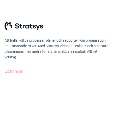
Att hålla koll på processer, planer och rapporter i din organisation
är utmanande, vi vet. Med Stratsys jobbar du enklare och smartare
tillsammans med andra för att nå snabbare resultat. Allt i ett
verktyg.
Lösningar
GRC-styrning
ESG-rapportering
Due Diligence
Offentlig sektor