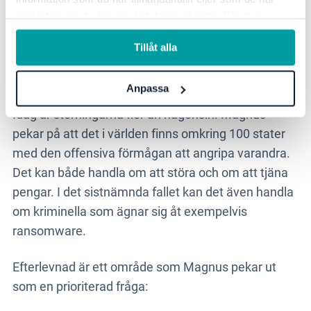
samlat in när du har använt deras tjänster. För mer
information, se vår
integritetspolicy
.
Vilka utmaningar finns det på Stena AB kopplat till
Tillåt alla
arbetet med informationssäkerhet? Hoten kommer
från flera olika håll, internt men även externt.
Anpassa
Idag är störningarna fler än någonsin. Magnus
pekar på att det i världen finns omkring 100 stater
med den offensiva förmågan att angripa varandra.
Det kan både handla om att störa och om att tjäna
pengar. I det sistnämnda fallet kan det även handla
om kriminella som ägnar sig åt exempelvis
ransomware.
Efterlevnad är ett område som Magnus pekar ut
som en prioriterad fråga: