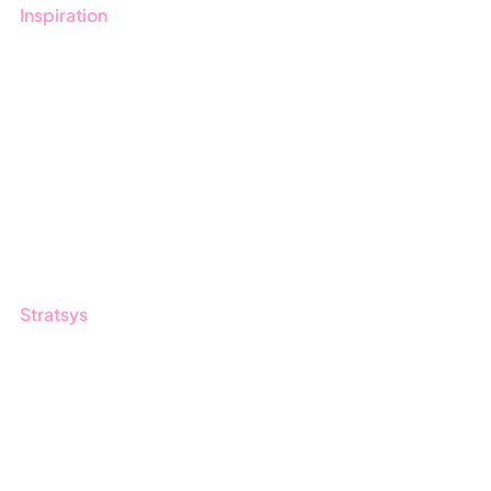
Inspiration
Blogg
Kunder
Event & Webinar
Nyheter & Press
Produktuppdateringar
Nyhetsbrev
Stratsys
Om oss
Partner
Hållbarhet
Karriär