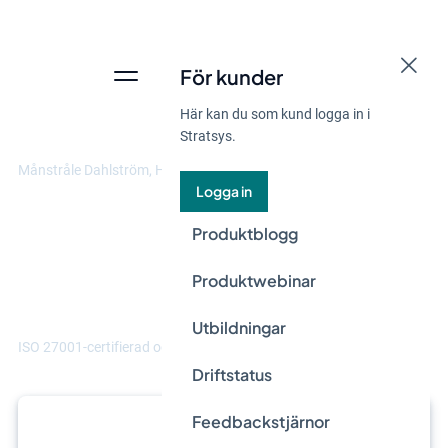
"Tack vare Stratsys kan vi hantera data på
flera nivåer. Vi kan hantera data på olika
För kunder
sätt i olika bolag, och aggregera det i
Här kan du som kund logga in i
koncernen."
Stratsys.
Månstråle Dahlström, Hållbarhetsansvarig på Hammarviken
Logga in
Produktblogg
Produktwebinar
Utbildningar
ISO 27001-certifierad och GDPR-kompatibel.
Driftstatus
Feedbackstjärnor
Boka din personliga demo