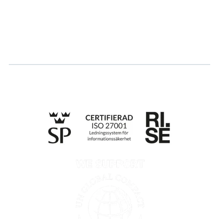
Logga in
Ansök om certifiering
Whistleblowing