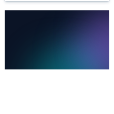
rätt att invända mot vår behandling av dina
personuppgifter.