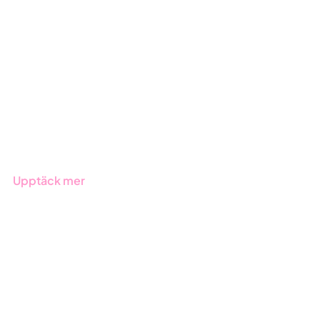
GRC-styrning
ESG-rapportering
Due Diligence
Offentlig sektor
Produkter
Branscher
Upptäck mer
Onboarding
Boka demo
Kontakt
Utbildningar