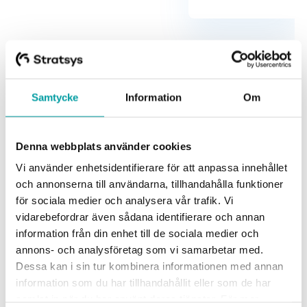
Samtycke
Information
Om
Denna webbplats använder cookies
Vi använder enhetsidentifierare för att anpassa innehållet
och annonserna till användarna, tillhandahålla funktioner
för sociala medier och analysera vår trafik. Vi
vidarebefordrar även sådana identifierare och annan
information från din enhet till de sociala medier och
annons- och analysföretag som vi samarbetar med.
Se hur andra jobbar med
Dessa kan i sin tur kombinera informationen med annan
Stratsys
information som du har tillhandahållit eller som de har
samlat in när du har använt deras tjänster. För mer