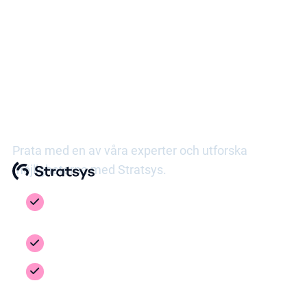
Se Stratsys i praktiken
Prata med en av våra experter och utforska
möjligheterna med Stratsys.
Få en guidad tur i plattformen, skräddarsydd
efter era behov
Inspiration från er bransch - så arbetar andra
Få svar på frågorna ni behöver för att ta nästa
steg