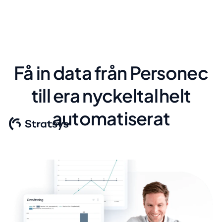
Få in data från Personec
till era nyckeltal helt
automatiserat