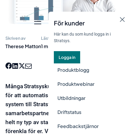
För kunder
Här kan du som kund logga in i
Skriven av
Lästid
Stratsys.
Therese Matton
1 min
Logga in
Produktblogg
Produktwebinar
Många Stratsyskunder nyttjar idag integrationer
för att automatiserat föra över data från andra
Utbildningar
system till Stratsys. Tillsammans med vår
Driftstatus
samarbetspartner Visma kan vi nu erbjuda en
helt ny typ av standardintegration för att
Feedbackstjärnor
förenkla för er. Vi har, efter flera kunders