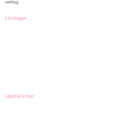
verktyg.
Lösningar
GRC-styrning
ESG-rapportering
Due Diligence
Offentlig sektor
Produkter
Branscher
Upptäck mer
Onboarding
Boka demo