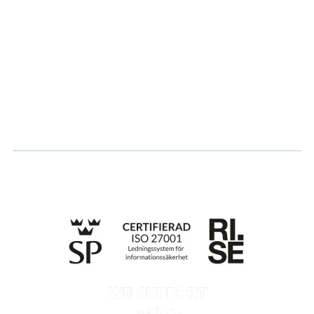
Partner
Hållbarhet
Karriär
Logga in
Ansök om certifiering
Whistleblowing