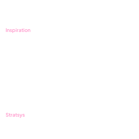
Kontakt
Utbildningar
Inspiration
Blogg
Kunder
Event & Webinar
Nyheter & Press
Produktuppdateringar
Nyhetsbrev
Stratsys
Om oss