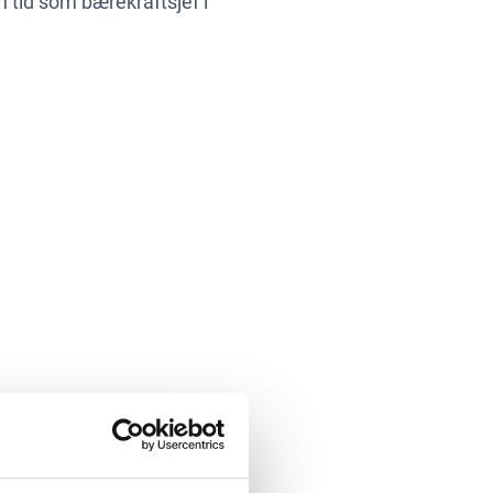
n tid som bærekraftsjef i