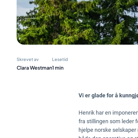
Skrevet av
Lesetid
Clara Westman
1 min
Vi er glade for å kunng
Henrik har en imponeren
fra stillingen som leder 
hjelpe norske selskaper 