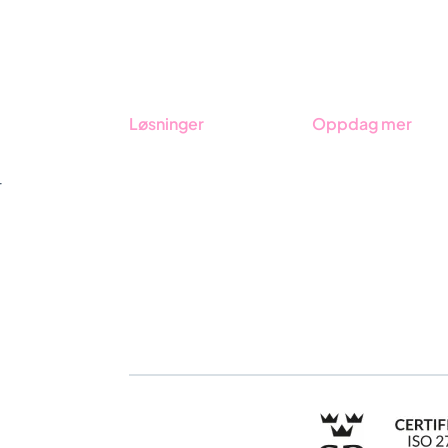
Løsninger
Oppdag mer
GRC-styring
Kom i gang med Stra
r
ESG-rapportering
Bestill demo
Due Diligence
Kontakt
Produkter
Opplæring
Bransjer