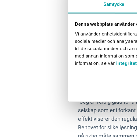
Samtycke
Andreas Brandin,
rekrutteringen f
Denna webbplats använder 
Vi använder enhetsidentifierar
"Vi er svært glade for å
sociala medier och analysera 
bærekraft og digitaliseri
till de sociala medier och a
vår videre utvikling av b
med annan information som du 
information, se vår
integrite
Henrik Fonahn, ve
selskapet?
"Jeg er veldig glad for å
selskap som er i forkant
effektiviserer den regul
Behovet for slike løsni
på riktig måte sammen m