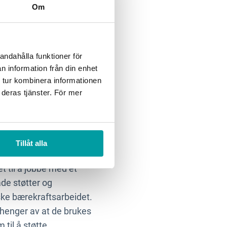
Om
denne
andahålla funktioner för
 forståelse for
n information från din enhet
ytte av hans kunnskap i
 tur kombinera informationen
 deras tjänster. För mer
l å bidra med i
Tillåt alla
et til å jobbe med et
de støtter og
ske bærekraftsarbeidet.
vhenger av at de brukes
til å støtte