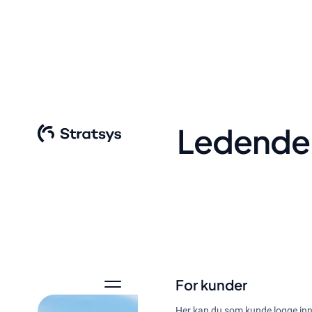
Ledende 
For kunder
Her kan du som kunde logge inn 