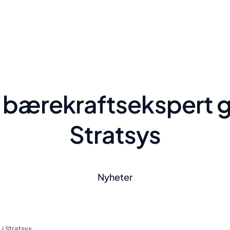
bærekraftsekspert går
Stratsys
Nyheter
i Stratsys.