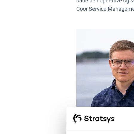
både den operative og st
Coor Service Manageme
Foto: Henrik Fonahn, Fot