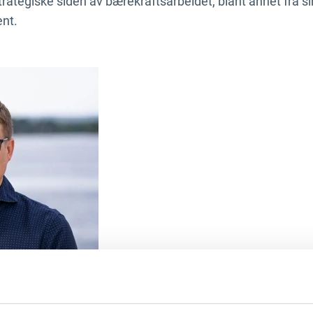
rategiske siden av bærekraftsarbeidet, blant annet fra si
nt.
ograf: Footprint