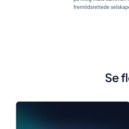
fremtidsrettede selskape
Se f