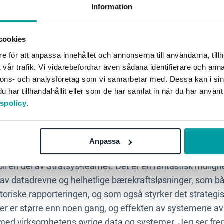
Information
 leder for Stratsys i Norge, hva betyr 
or deg og Stratsys Norge?
cookies
e för att anpassa innehållet och annonserna till användarna, tillh
 få Henrik med på laget. Hans omfattende erfaring og dype
vår trafik. Vi vidarebefordrar även sådana identifierare och anna
ng vil være en stor ressurs for oss. Vi ser frem til å dra n
nnons- och analysföretag som vi samarbetar med. Dessa kan i sin
åde vår virksomhet og vårt tilbud til kundene."
har tillhandahållit eller som de har samlat in när du har använt
tspolicy
.
lkommen til Stratsys! Hva ser du frem ti
Anpassa
 bli en del av Stratsys-teamet. Det er en fantastisk muligh
 av datadrevne og helhetlige bærekraftsløsninger, som bå
atoriske rapporteringen, og som også styrker det strategi
nger er større enn noen gang, og effekten av systemene a
ed virksomhetens øvrige data og systemer. Jeg ser frem 