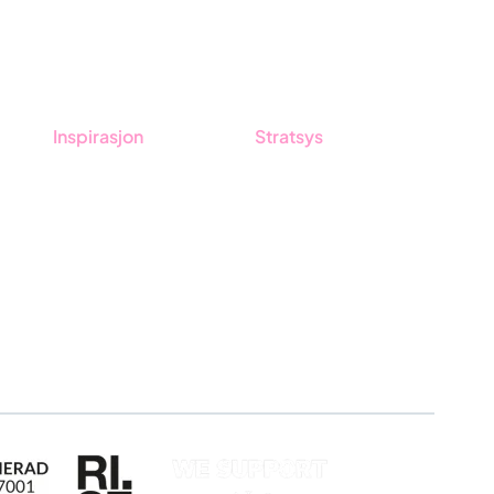
Inspirasjon
Stratsys
tsys
Blogg
Om oss
Kunder
Partner
Event & Webinar
Vårt bærekraftsarbeid
Nyheter og Presse
Karriere
Produktoppdateringer
Logg inn
Søk om sertifisering
Whistleblowing