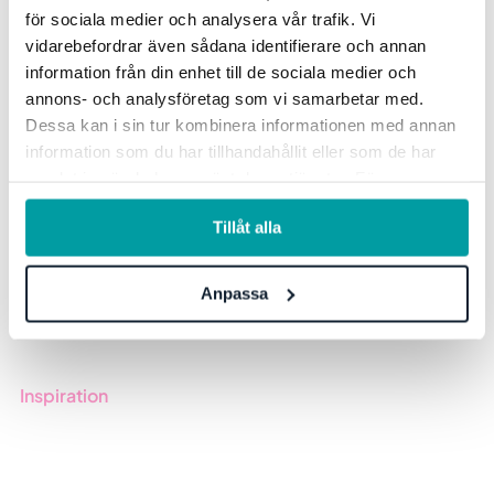
för sociala medier och analysera vår trafik. Vi
Offentlig sektor
vidarebefordrar även sådana identifierare och annan
Produkter
information från din enhet till de sociala medier och
Branscher
annons- och analysföretag som vi samarbetar med.
Dessa kan i sin tur kombinera informationen med annan
information som du har tillhandahållit eller som de har
Upptäck mer
samlat in när du har använt deras tjänster. För mer
information, se vår
integritetspolicy
.
Onboarding
Tillåt alla
Boka demo
Kontakt
Anpassa
Utbildningar
Inspiration
Blogg
Kunder