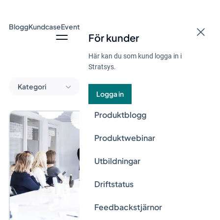
Blogg
Kundcase
Event & Webinar
Guider
Nyheter
För kunder
Här kan du som kund logga in i
Stratsys.
Kategori
Logga in
Produktblogg
Produktwebinar
Utbildningar
Driftstatus
Feedbackstjärnor