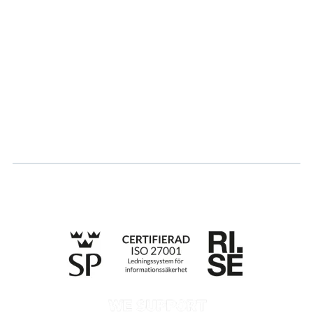
Partner
Hållbarhet
Karriär
Logga in
Ansök om certifiering
Whistleblowing