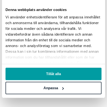
tillsammans med andra för att nå snabbare resultat. Allt i ett
verktyg.
Denna webbplats använder cookies
Vi använder enhetsidentifierare för att anpassa innehållet
Lösningar
och annonserna till användarna, tillhandahålla funktioner
för sociala medier och analysera vår trafik. Vi
GRC-styrning
vidarebefordrar även sådana identifierare och annan
ESG-rapportering
information från din enhet till de sociala medier och
annons- och analysföretag som vi samarbetar med.
Due Diligence
Dessa kan i sin tur kombinera informationen med annan
Offentlig sektor
information som du har tillhandahållit eller som de har
Produkter
samlat in när du har använt deras tjänster. För mer
information, se vår
integritetspolicy
.
Branscher
Tillåt alla
Upptäck mer
Anpassa
Onboarding
Boka demo