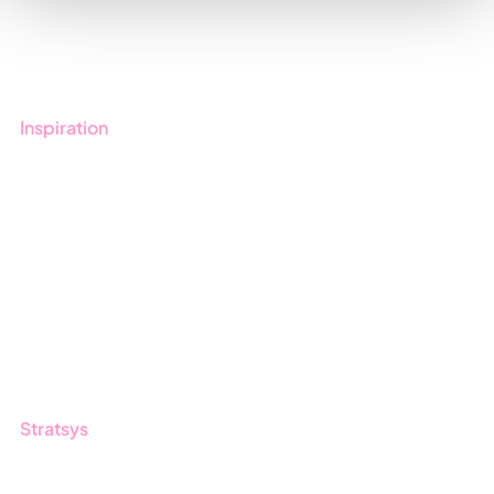
Kontakt
Utbildningar
Inspiration
Blogg
Kunder
Event & Webinar
Nyheter & Press
Produktuppdateringar
Nyhetsbrev
Stratsys
Om oss