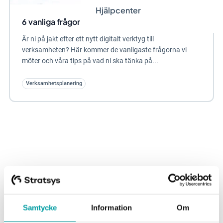
Hjälpcenter
6 vanliga frågor vid inköp av digitala verktyg
Är ni på jakt efter ett nytt digitalt verktyg till
verksamheten? Här kommer de vanligaste frågorna vi
möter och våra tips på vad ni ska tänka på...
Verksamhetsplanering
Att hålla koll på processer, planer och rapporter i din organisation
Samtycke
Information
Om
är utmanande, vi vet. Med Stratsys jobbar du enklare och smartare