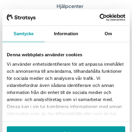
ESG-rapportering
Hjälpcenter
Due Diligence
Offentlig sektor
Produkter
Samtycke
Information
Om
Branscher
Denna webbplats använder cookies
Upptäck mer
Vi använder enhetsidentifierare för att anpassa innehållet
och annonserna till användarna, tillhandahålla funktioner
Onboarding
för sociala medier och analysera vår trafik. Vi
Boka demo
vidarebefordrar även sådana identifierare och annan
Kontakt
information från din enhet till de sociala medier och
annons- och analysföretag som vi samarbetar med.
Utbildningar
Dessa kan i sin tur kombinera informationen med annan
information som du har tillhandahållit eller som de har
Inspiration
samlat in när du har använt deras tjänster. För mer
information, se vår
integritetspolicy
.