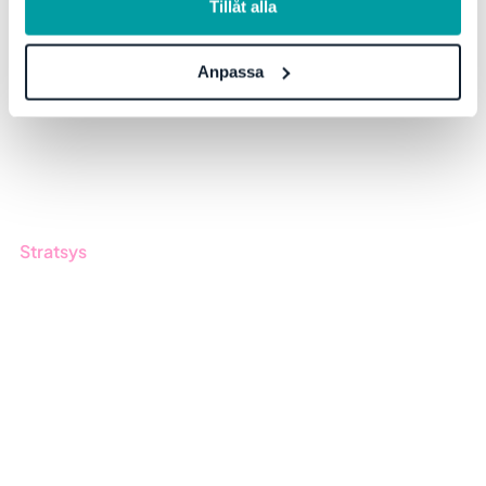
Blogg
Tillåt alla
Kunder
Anpassa
Event & Webinar
Nyheter & Press
Produktuppdateringar
Nyhetsbrev
Stratsys
Om oss
Partner
Hållbarhet
Karriär
Logga in
Ansök om certifiering