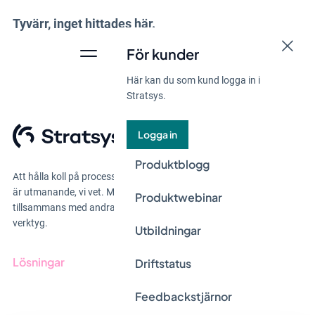
Tyvärr, inget hittades här.
För kunder
Här kan du som kund logga in i
Stratsys.
Logga in
Produktblogg
Att hålla koll på processer, planer och rapporter i din organisation
är utmanande, vi vet. Med Stratsys jobbar du enklare och smartare
Produktwebinar
tillsammans med andra för att nå snabbare resultat. Allt i ett
verktyg.
Utbildningar
Lösningar
Driftstatus
GRC-styrning
Feedbackstjärnor