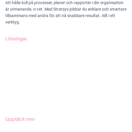
Att hålla koll på processer, planer och rapporter i din organisation
är utmanande, vi vet. Med Stratsys jobbar du enklare och smartare
tillsammans med andra för att nå snabbare resultat. Allt i ett
verktyg.
Lösningar
GRC-styrning
ESG-rapportering
Due Diligence
Offentlig sektor
Produkter
Branscher
Upptäck mer