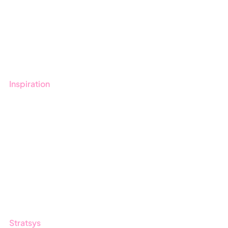
Onboarding
Boka demo
Kontakt
Utbildningar
Inspiration
Blogg
Kunder
Event & Webinar
Nyheter & Press
Produktuppdateringar
Nyhetsbrev
Stratsys