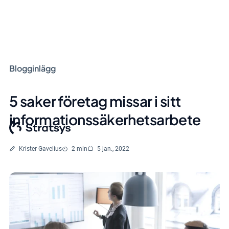
Blogginlägg
5 saker företag missar i sitt
informationssäkerhetsarbete
Skriven av
Lästid
Krister Gavelius
2 min
5 jan., 2022