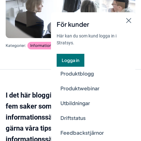
För kunder
Här kan du som kund logga in i
Stratsys.
Informationssäkerhet och dataskydd
Logga in
Produktblogg
Produktwebinar
I det här blogginlägget tittar vi närmare på
Utbildningar
fem saker som företag ofta missar i sitt
informationssäkerhetsarbete. Använd
Driftstatus
gärna våra tips för att utvärdera din egen
Feedbackstjärnor
informationssäkerhetsplan.