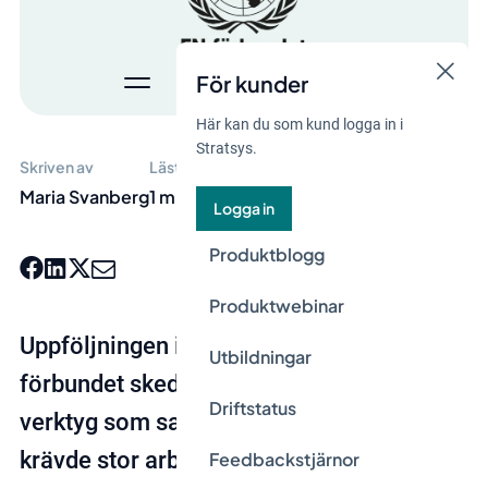
För kunder
Här kan du som kund logga in i
Stratsys.
Skriven av
Lästid
Maria Svanberg
1 min
Logga in
Produktblogg
Produktwebinar
Uppföljningen inom Svenska FN-
Utbildningar
förbundet skedde tidigare genom ett IT-
Driftstatus
verktyg som saknade överskådlighet och
krävde stor arbetsinsats och koordinering
Feedbackstjärnor