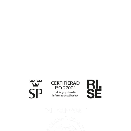
Karriär
Logga in
Ansök om certifiering
Whistleblowing