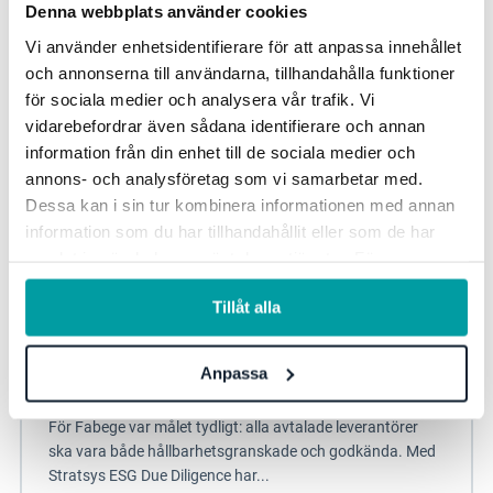
Denna webbplats använder cookies
Risk och kontroll
Vi använder enhetsidentifierare för att anpassa innehållet
och annonserna till användarna, tillhandahålla funktioner
för sociala medier och analysera vår trafik. Vi
vidarebefordrar även sådana identifierare och annan
information från din enhet till de sociala medier och
annons- och analysföretag som vi samarbetar med.
Dessa kan i sin tur kombinera informationen med annan
information som du har tillhandahållit eller som de har
samlat in när du har använt deras tjänster. För mer
information, se vår
integritetspolicy
.
Tillåt alla
Anpassa
Fabege – nästa steg i leverantörsgranskningen
För Fabege var målet tydligt: alla avtalade leverantörer
ska vara både hållbarhetsgranskade och godkända. Med
Stratsys ESG Due Diligence har...