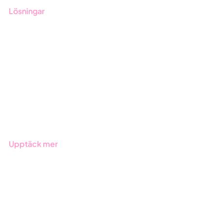
Lösningar
GRC-styrning
ESG-rapportering
Due Diligence
Offentlig sektor
Produkter
Branscher
Upptäck mer
Onboarding
Boka demo
Kontakt
Utbildningar