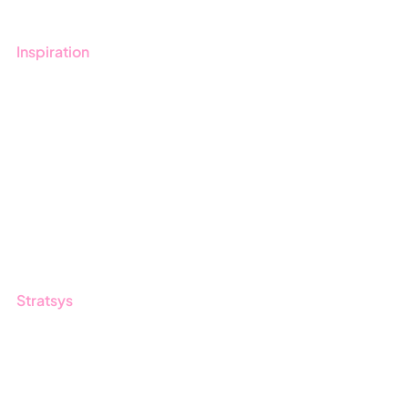
Inspiration
Blogg
Kunder
Event & Webinar
Nyheter & Press
Produktuppdateringar
Nyhetsbrev
Stratsys
Om oss
Partner
Hållbarhet