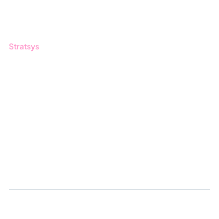
Nyhetsbrev
Stratsys
Om oss
Partner
Hållbarhet
Karriär
Logga in
Ansök om certifiering
Whistleblowing