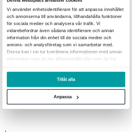
medarbetarna.”
Vi använder enhetsidentifierare för att anpassa innehållet
och annonserna till användarna, tillhandahålla funktioner
för sociala medier och analysera vår trafik. Vi
vidarebefordrar även sådana identifierare och annan
Vad är dina tips till andra som är på
information från din enhet till de sociala medier och
annons- och analysföretag som vi samarbetar med.
väg in i en digitaliseringsresa?
Dessa kan i sin tur kombinera informationen med annan
information som du har tillhandahållit eller som de har
samlat in när du har använt deras tjänster. För mer
Den stora farhågan för Stim var att någon i
information, se vår
integritetspolicy
.
organisationen skulle känna ”åh nej, inte ett system
Tillåt alla
till”. Organisationen kände därför att det var viktigt
att tydliggöra vad systemet ska användas till och att
Anpassa
det finns ett behov.