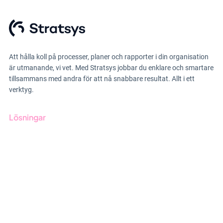
Att hålla koll på processer, planer och rapporter i din organisation
är utmanande, vi vet. Med Stratsys jobbar du enklare och smartare
tillsammans med andra för att nå snabbare resultat. Allt i ett
verktyg.
Lösningar
GRC-styrning
ESG-rapportering
Due Diligence
Offentlig sektor
Produkter
Branscher