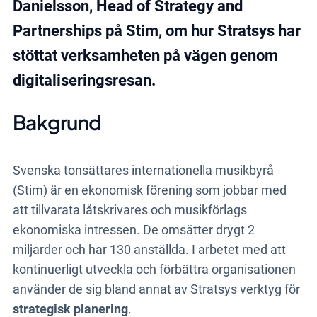
Ökad transparens internt inom
Danielsson, Head of Strategy and
organisationen, bättre överblick, planering
Partnerships på Stim, om hur Stratsys har
och uppföljning av diverse aktiviteter.
stöttat verksamheten på vägen genom
digitaliseringsresan.
Boka demo
Bakgrund
Svenska tonsättares internationella musikbyrå
(Stim) är en ekonomisk förening som jobbar med
att tillvarata låtskrivares och musikförlags
ekonomiska intressen. De omsätter drygt 2
miljarder och har 130 anställda. I arbetet med att
kontinuerligt utveckla och förbättra organisationen
använder de sig bland annat av Stratsys verktyg för
strategisk planering
.