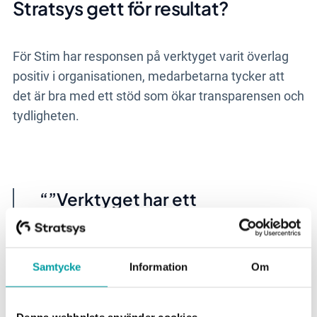
Stratsys gett för resultat?
För Stim har responsen på verktyget varit överlag
positiv i organisationen, medarbetarna tycker att
det är bra med ett stöd som ökar transparensen och
tydligheten.
”Verktyget har ett
användarvänligt gränssnitt,
vilket sparar tid. Det gör också
informationen mer lättillgänglig
Samtycke
Information
Om
och ökar därigenom
engagemanget bland
Denna webbplats använder cookies