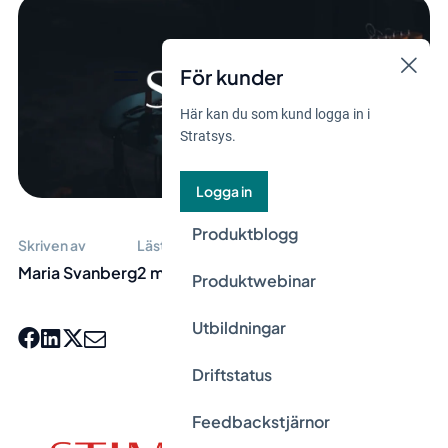
För kunder
Här kan du som kund logga in i
Stratsys.
Logga in
Produktblogg
Skriven av
Lästid
Maria Svanberg
2 min
Produktwebinar
Utbildningar
Driftstatus
Feedbackstjärnor