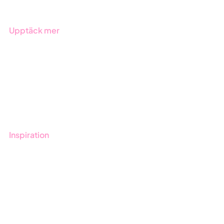
Upptäck mer
Onboarding
Boka demo
Kontakt
Utbildningar
Inspiration
Blogg
Kunder
Event & Webinar
Nyheter & Press
Produktuppdateringar