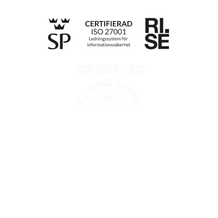
Till anmälan
Integritetspolicy
Information enligt Data Act