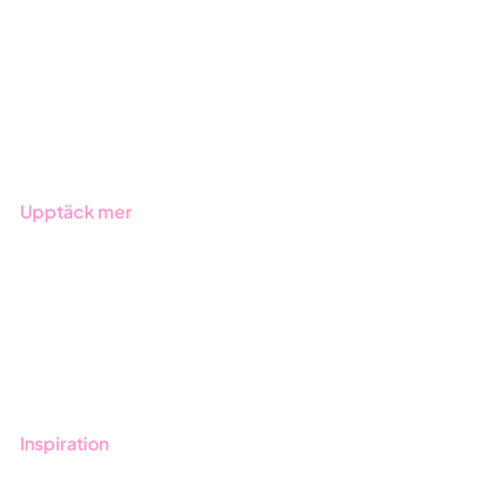
Due Diligence
Offentlig sektor
Produkter
Branscher
Upptäck mer
Onboarding
Boka demo
Kontakt
Utbildningar
Inspiration