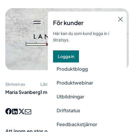
För kunder
Här kan du som kund logga in i
Stratsys.
Logga in
Produktblogg
Produktwebinar
Skriven av
Lästid
Maria Svanberg
1 min
Utbildningar
Driftstatus
Feedbackstjärnor
Att inom en stor och geografiskt spridd