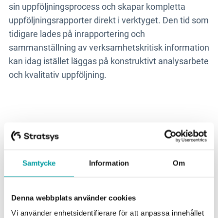
sin uppföljningsprocess och skapar kompletta
uppföljningsrapporter direkt i verktyget. Den tid som
tidigare lades på inrapportering och
sammanställning av verksamhetskritisk information
kan idag istället läggas på konstruktivt analysarbete
och kvalitativ uppföljning.
"Stratsys hjälper oss att
effektivisera
verksamhetsstyrningsprocessen
Samtycke
Information
Om
genom att det är lättare att
överblicka och prioritera, på så
Denna webbplats använder cookies
vis blir vi effektivare och kan
Vi använder enhetsidentifierare för att anpassa innehållet