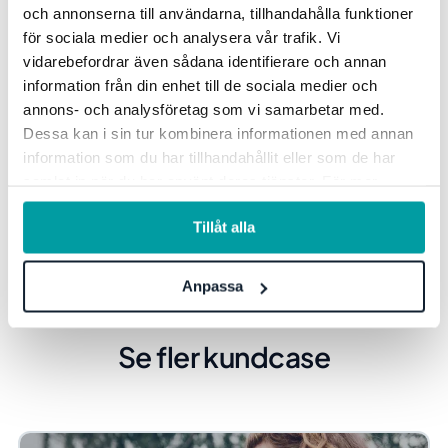
lägga fokus på det viktigaste. Vi
och annonserna till användarna, tillhandahålla funktioner
har märkt att kvaliteten på
för sociala medier och analysera vår trafik. Vi
vidarebefordrar även sådana identifierare och annan
rapporteringen har förbättrats
information från din enhet till de sociala medier och
och att vi får en bättre överblick
annons- och analysföretag som vi samarbetar med.
än tidigare men ännu återstår en
Dessa kan i sin tur kombinera informationen med annan
information som du har tillhandahållit eller som de har
del att förbättra", avslutar
samlat in när du har använt deras tjänster. För mer
Mona.
information, se vår
integritetspolicy
.
Tillåt alla
Anpassa
Se fler kundcase