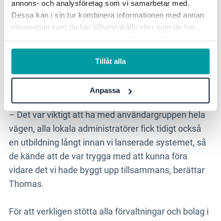
annons- och analysföretag som vi samarbetar med.
Dessa kan i sin tur kombinera informationen med annan
information som du har tillhandahållit eller som de har
samlat in när du har använt deras tjänster. För mer
Implementera Stratsys i en
information, se vår
integritetspolicy
.
organisation med 4000
Tillåt alla
användare
Anpassa
– Det var viktigt att ha med användargruppen hela
vägen, alla lokala administratörer fick tidigt också
en utbildning långt innan vi lanserade systemet, så
de kände att de var trygga med att kunna föra
vidare det vi hade byggt upp tillsammans, berättar
Thomas.
För att verkligen stötta alla förvaltningar och bolag i