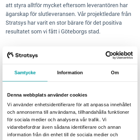
att styra alltför mycket eftersom leverantören har
ägarskap för slutleveransen. Vår projektledare från
Stratsys har varit en stor bärare för det positiva
resultatet som vi fått i Göteborgs stad.
Ett bra råd är att därför ta höjd
Samtycke
Information
Om
för fler konsulttimmar för att
kunna resonera fram en lösning
Denna webbplats använder cookies
och vara delaktig i
Vi använder enhetsidentifierare för att anpassa innehållet
uppsättningen, men utan att
och annonserna till användarna, tillhandahålla funktioner
styra alltför mycket eftersom
för sociala medier och analysera vår trafik. Vi
leverantören har ägarskap för
vidarebefordrar även sådana identifierare och annan
slutleveransen.
information från din enhet till de sociala medier och