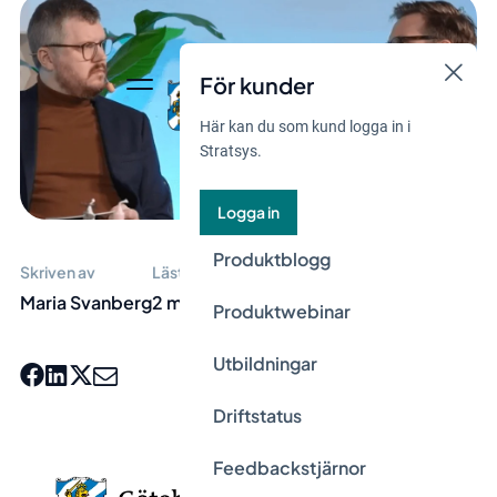
För kunder
Här kan du som kund logga in i
Stratsys.
Logga in
Produktblogg
Skriven av
Lästid
Maria Svanberg
2 min
Produktwebinar
Utbildningar
Driftstatus
Feedbackstjärnor