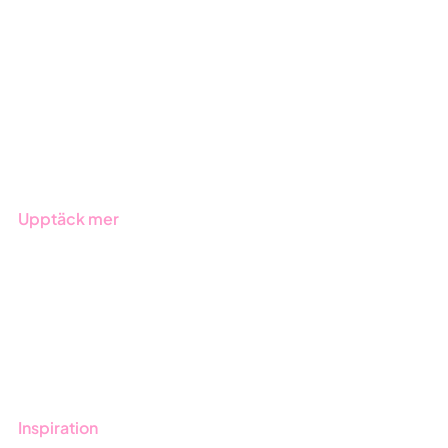
ESG-rapportering
Due Diligence
Offentlig sektor
Produkter
Branscher
Upptäck mer
Onboarding
Boka demo
Kontakt
Utbildningar
Inspiration