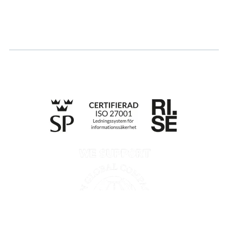
Ansök om certifiering
Whistleblowing
Till anmälan