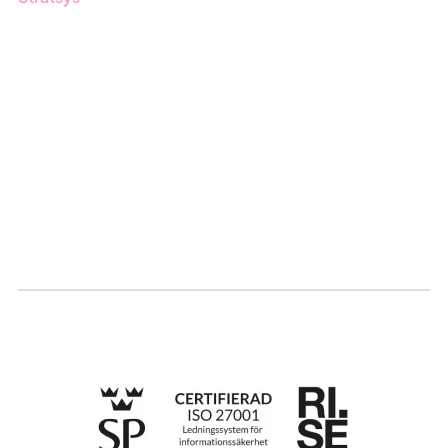
Om oss
Partner
Hållbarhet
Karriär
Logga in
Ansök om certifiering
Whistleblowing