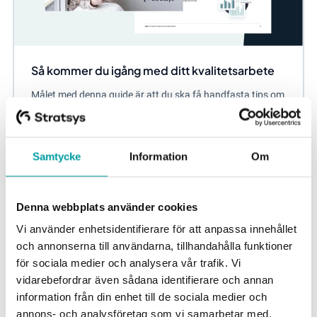
Så kommer du igång med ditt kvalitetsarbete
Målet med denna guide är att du ska få handfasta tips om
hur du och dina medarbetare kan komma igång med ert
systematiska förbättringsarbete och...
Samtycke
Information
Om
Kvalitetsarbete
Denna webbplats använder cookies
Vi använder enhetsidentifierare för att anpassa innehållet
och annonserna till användarna, tillhandahålla funktioner
för sociala medier och analysera vår trafik. Vi
vidarebefordrar även sådana identifierare och annan
information från din enhet till de sociala medier och
annons- och analysföretag som vi samarbetar med.