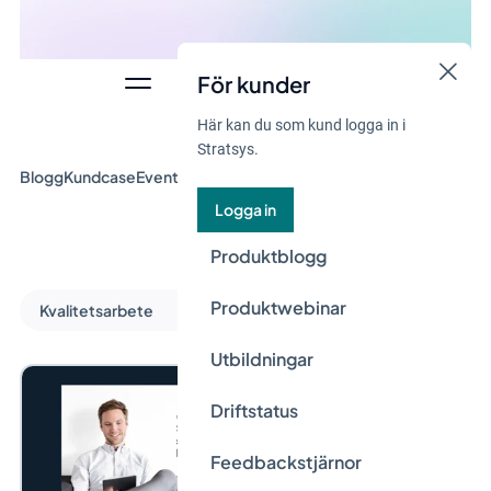
För kunder
Här kan du som kund logga in i
Stratsys.
Blogg
Kundcase
Event & Webinar
Guider
Nyheter
Logga in
Produktblogg
Produktwebinar
Kvalitetsarbete
Utbildningar
Driftstatus
Feedbackstjärnor