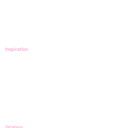
Onboarding
Boka demo
Kontakt
Utbildningar
Inspiration
Blogg
Kunder
Event & Webinar
Nyheter & Press
Produktuppdateringar
Nyhetsbrev
Stratsys