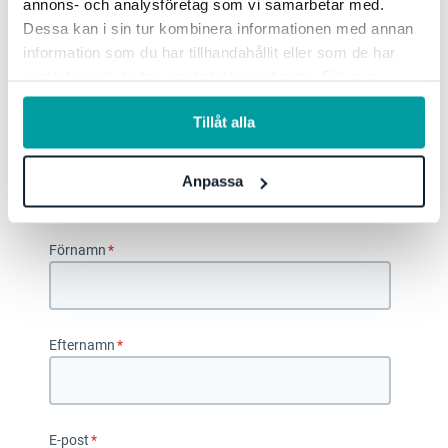
annons- och analysföretag som vi samarbetar med.
Dessa kan i sin tur kombinera informationen med annan
information som du har tillhandahållit eller som de har
samlat in när du har använt deras tjänster. För mer
information, se vår
integritetspolicy
.
Tillåt alla
Anpassa
Ladda ner guiden
Förnamn
*
Efternamn
*
E-post
*