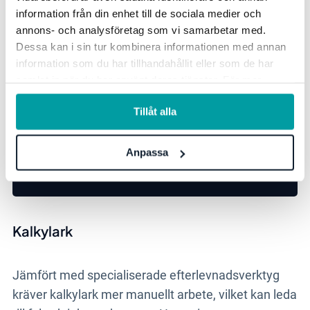
information från din enhet till de sociala medier och
av rapporter för olika målgrupper, såsom ledningen
annons- och analysföretag som vi samarbetar med.
och detaljerade operationella rapporter för dagligt
Dessa kan i sin tur kombinera informationen med annan
bruk. De avancerade funktionerna kan dock vara
information som du har tillhandahållit eller som de har
kostsamma och komplexa att konfigurera och
samlat in när du har använt deras tjänster. För mer
använda fullt ut.
information, se vår
integritetspolicy
.
Tillåt alla
Anpassa
Stöd för lagar och ramverk
Kalkylark
Jämfört med specialiserade efterlevnadsverktyg
kräver kalkylark mer manuellt arbete, vilket kan leda