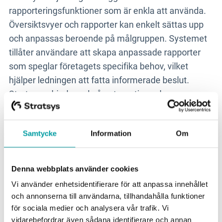
rapporteringsfunktioner som är enkla att använda.
Översiktsvyer och rapporter kan enkelt sättas upp
och anpassas beroende på målgruppen. Systemet
tillåter användare att skapa anpassade rapporter
som speglar företagets specifika behov, vilket
hjälper ledningen att fatta informerade beslut.
Stratsys erbjuder också automatiserade
rapporteringsfunktioner som minskar den tid som
spenderas på manuellt arbete och minimerar risken
Samtycke
Information
Om
för fel.
Komplexa GRC-verktyg
Denna webbplats använder cookies
Vi använder enhetsidentifierare för att anpassa innehållet
Dessa verktyg har ofta omfattande
och annonserna till användarna, tillhandahålla funktioner
rapporteringsfunktioner som kan anpassas för att
för sociala medier och analysera vår trafik. Vi
vidarebefordrar även sådana identifierare och annan
möta specifika affärsbehov. De stödjer olika typer