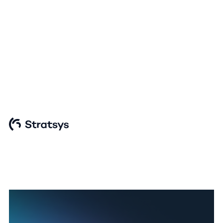
Hitta rätt GRC-verktyg för din organisation
Kalkylark, Stratsys eller
en komplex GRC-
lösning?