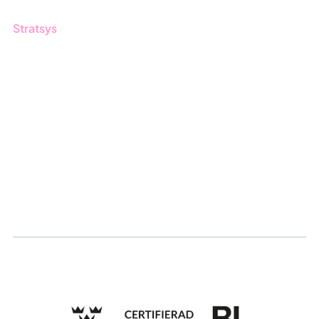
Stratsys
Om oss
Partner
Hållbarhet
Karriär
Logga in
Ansök om certifiering
Whistleblowing