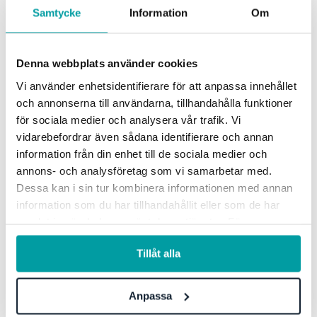
Samtycke
Information
Om
Denna webbplats använder cookies
Vi använder enhetsidentifierare för att anpassa innehållet
Det här får du med dig:
och annonserna till användarna, tillhandahålla funktioner
för sociala medier och analysera vår trafik. Vi
Förstå kommande utmaningar med
vidarebefordrar även sådana identifierare och annan
informationssäkerhet och dataskydd
information från din enhet till de sociala medier och
Best practice och exempel från verkligheten
annons- och analysföretag som vi samarbetar med.
Dessa kan i sin tur kombinera informationen med annan
Omvärldsspaning kring lagkrav
information som du har tillhandahållit eller som de har
samlat in när du har använt deras tjänster. För mer
Webinaret riktar sig till dig som:
information, se vår
integritetspolicy
.
Tillåt alla
Arbetar med informationssäkerhet och
Anpassa
dataskydd