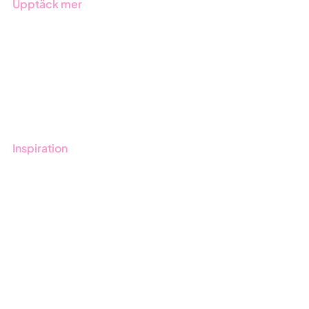
Upptäck mer
Onboarding
Boka demo
Kontakt
Utbildningar
Inspiration
Blogg
Kunder
Event & Webinar
Nyheter & Press
Produktuppdateringar
Nyhetsbrev