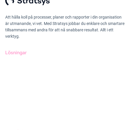
Att hålla koll på processer, planer och rapporter i din organisation
är utmanande, vi vet. Med Stratsys jobbar du enklare och smartare
tillsammans med andra för att nå snabbare resultat. Allt i ett
verktyg.
Lösningar
GRC-styrning
ESG-rapportering
Due Diligence
Offentlig sektor
Produkter
Branscher