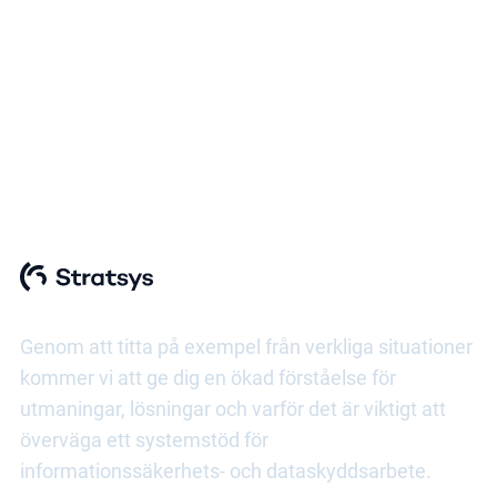
On-demand webinar
Nyckeln till framgångsrik
informationshantering
Genom att titta på exempel från verkliga situationer
kommer vi att ge dig en ökad förståelse för
utmaningar, lösningar och varför det är viktigt att
överväga ett systemstöd för
informationssäkerhets- och dataskyddsarbete.