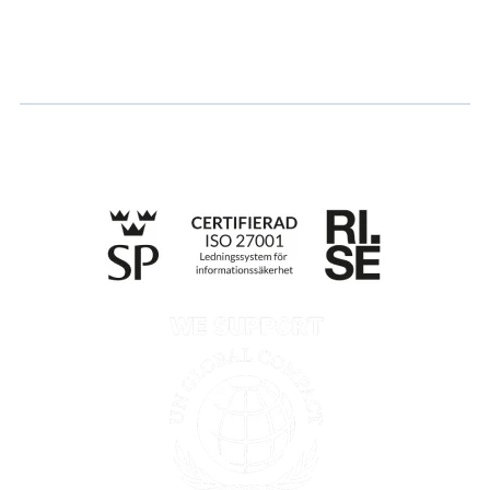
Ansök om certifiering
Whistleblowing