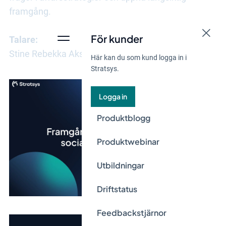
framgång.
För kunder
Talare:
Stine Rebekka Aksnes, VD på cChange i Norge
Här kan du som kund logga in i
Stratsys.
Logga in
Produktblogg
Produktwebinar
Utbildningar
Driftstatus
Feedbackstjärnor