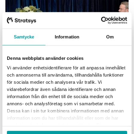
Samtycke
Information
Om
Denna webbplats använder cookies
Vi använder enhetsidentifierare för att anpassa innehållet
och annonserna till användarna, tillhandahålla funktioner
Paneldebatt
för sociala medier och analysera vår trafik. Vi
vidarebefordrar även sådana identifierare och annan
Diskussion om hållbarhet med bland annat John Nyberg,
information från din enhet till de sociala medier och
Hållbarhetschef på Wästbygg gruppen, Cecilia Kalin,
annons- och analysföretag som vi samarbetar med.
Hållbarhetsspecialist på Stockholm Exergi och Jenny
Dessa kan i sin tur kombinera informationen med annan
Eliasson, Hållbarhetscontroller på Hufvudstaden.
information som du har tillhandahållit eller som de har
samlat in när du har använt deras tjänster. För mer
Se pass 6
information, se vår
integritetspolicy
.