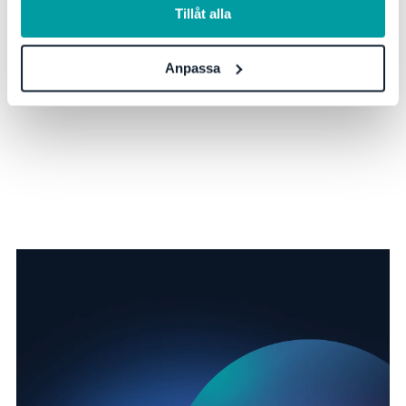
Tillåt alla
Anpassa
Du har väl inte missat våra andra
event?
Se alla event & webinar