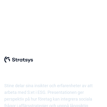
CSRD Insights 2024: Pass 3
Framgångsfaktorer
kopplat till sociala
upplysningskrav
Stine delar sina insikter och erfarenheter av att
arbeta med S
:et
i ESG. Presentationen ger
perspektiv på hur företag kan integrera sociala
frågor i affärsstrategier och uppnå långsiktig