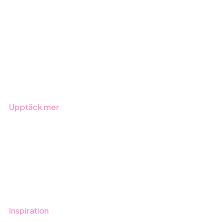
ESG-rapportering
Due Diligence
Offentlig sektor
Produkter
Branscher
Upptäck mer
Onboarding
Boka demo
Kontakt
Utbildningar
Inspiration