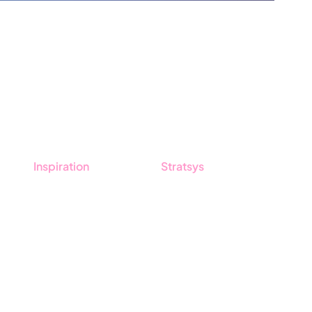
Inspiration
Stratsys
Blogg
Om oss
Kunder
Partner
Event & Webinar
Hållbarhet
Nyheter & Press
Karriär
Produktuppdateringar
Logga in
Nyhetsbrev
Ansök om certifiering
Whistleblowing