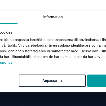
Information
cookies
e för att anpassa innehållet och annonserna till användarna, tillh
väl inte missat våra andr
vår trafik. Vi vidarebefordrar även sådana identifierare och anna
nnons- och analysföretag som vi samarbetar med. Dessa kan i sin
har tillhandahållit eller som de har samlat in när du har använt
Se alla event & webinar
tspolicy
.
Anpassa