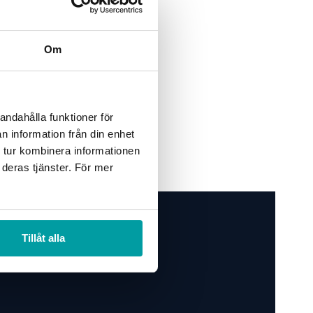
Om
andahålla funktioner för
a event?
n information från din enhet
 tur kombinera informationen
 deras tjänster. För mer
Tillåt alla