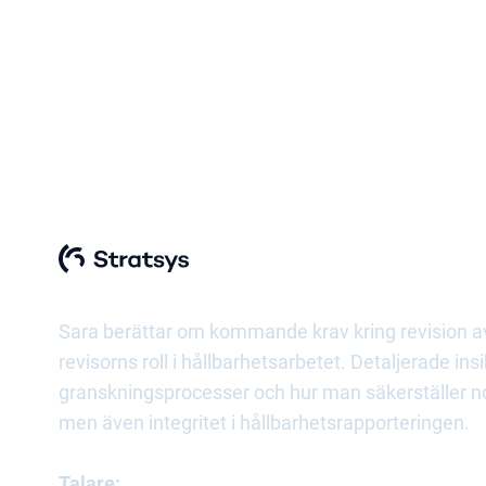
CSRD Insights 2024: Pass 4
Revision och Gran
Sara berättar om kommande krav kring revision a
revisorns roll i hållbarhetsarbetet. Detaljerade ins
granskningsprocesser och hur man säkerställer 
men även integritet i hållbarhetsrapporteringen.
Talare: