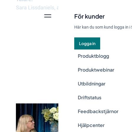
Sara Lissdaniels
, auktoriserad revisor och hållbar
För kunder
Här kan du som kund logga in i 
Logga in
Produktblogg
Produktwebinar
Se mer a
Utbildningar
Driftstatus
Feedbackstjärnor
Hjälpcenter