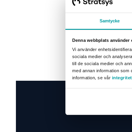
Samtycke
Denna webbplats använder 
Vi använder enhetsidentifierar
Du har 
sociala medier och analysera 
till de sociala medier och a
med annan information som du 
information, se vår
integrite