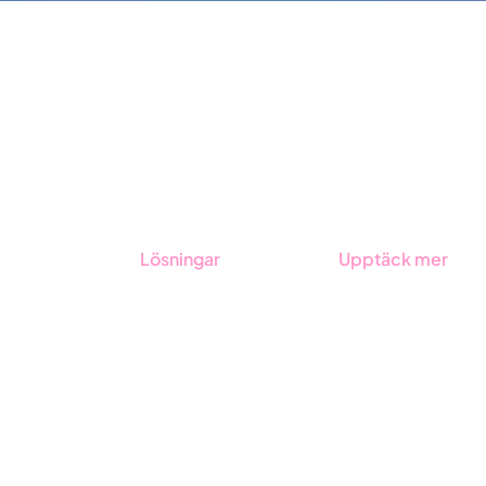
Lösningar
Upptäck mer
GRC-styrning
Onboarding
ESG-rapportering
Boka demo
Due Diligence
Kontakt
Offentlig sektor
Utbildningar
Produkter
Branscher