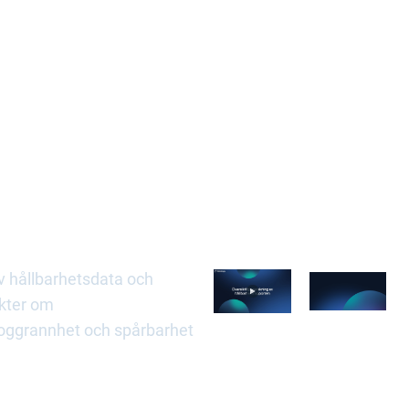
skning
v hållbarhetsdata och
ikter om
noggrannhet och spårbarhet