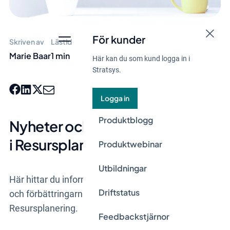
För kunder
Skriven av
Lästid
Marie Baar
1 min
Här kan du som kund logga in i
Stratsys.
Logga in
Produktblogg
Nyheter och uppdateringar
i Resursplanering
Produktwebinar
Utbildningar
Här hittar du information om de senaste nyheterna
Driftstatus
och förbättringarna som vi har släppt i
Resursplanering.
Feedbackstjärnor