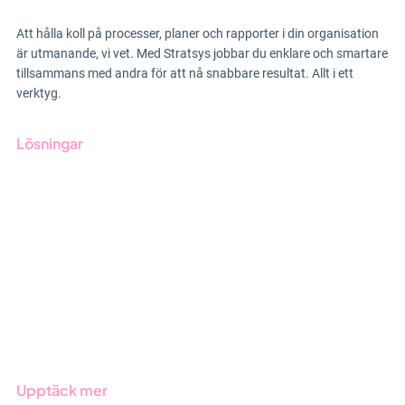
Att hålla koll på processer, planer och rapporter i din organisation
är utmanande, vi vet. Med Stratsys jobbar du enklare och smartare
tillsammans med andra för att nå snabbare resultat. Allt i ett
verktyg.
Lösningar
GRC-styrning
ESG-rapportering
Due Diligence
Offentlig sektor
Produkter
Branscher
Upptäck mer