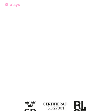
Stratsys
Om oss
Partner
Hållbarhet
Karriär
Logga in
Ansök om certifiering
Whistleblowing