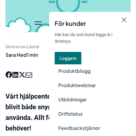
För kunder
Här kan du som kund logga in i
Stratsys.
Skriven av
Lästid
Sara Hed
1 min
Logga in
Produktblogg
Produktwebinar
Vårt hjälpcenter har fräschats upp och
Utbildningar
blivit både snyggare och lättare att
Driftstatus
använda. Allt för att du ska få den hjälp du
behöver!
Feedbackstjärnor