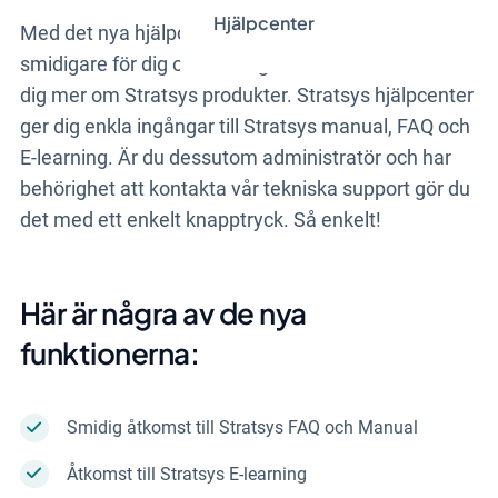
Hjälpcenter
Med det nya hjälpcentret gör vi det enklare och
smidigare för dig
och din organisation
att lära
dig
m
er om Stratsys
produkter
. Stratsys hjälpcenter
ger dig
enkla ingångar till Stratsys manual, FAQ och
E-
learning
. Är du dessutom administratör och har
behörighet att kontakta vår tekniska support gör du
det med ett enkelt knapptryck.
Så enkelt!
Här är några av de nya
funktionerna:
Smidig åtkomst till Stratsys FAQ
och
Manual
Åtkomst till Stratsys
E-
learning