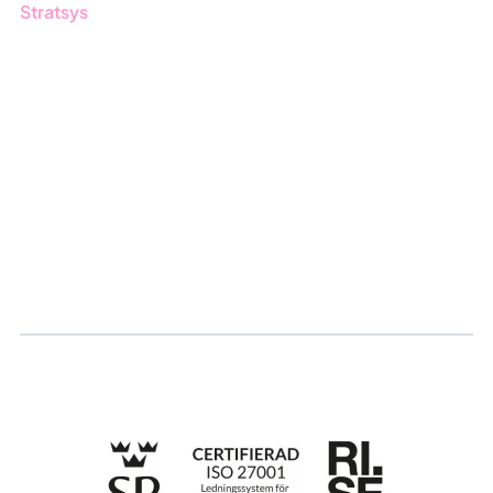
Stratsys
Om oss
Partner
Hållbarhet
Karriär
Logga in
Ansök om certifiering
Whistleblowing