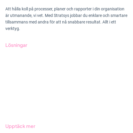
Att hålla koll på processer, planer och rapporter i din organisation
är utmanande, vi vet. Med Stratsys jobbar du enklare och smartare
tillsammans med andra för att nå snabbare resultat. Allt i ett
verktyg.
Lösningar
GRC-styrning
ESG-rapportering
Due Diligence
Offentlig sektor
Produkter
Branscher
Upptäck mer