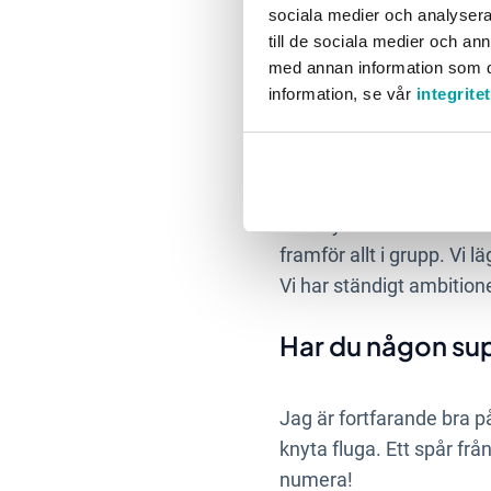
sociala medier och analysera 
bolag i framkant som är 
till de sociala medier och a
uppskattningen av medar
med annan information som du 
möjligheter och sen har d
information, se vår
integrite
Vad tycker du är
Stratsys är en fantastis
framför allt i grupp. Vi 
Vi har ständigt ambitione
Har du någon supe
Jag är fortfarande bra p
knyta fluga. Ett spår frå
numera!