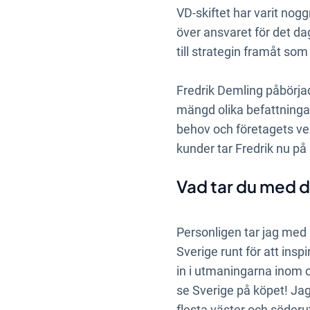
VD-skiftet har varit no
över ansvaret för det da
till strategin framåt so
Fredrik Demling påbörjad
mängd olika befattningar
behov och företagets ve
kunder tar Fredrik nu på 
Vad tar du med di
Personligen tar jag med 
Sverige runt för att ins
in i utmaningarna inom o
se Sverige på köpet! Ja
flesta väster och söderu