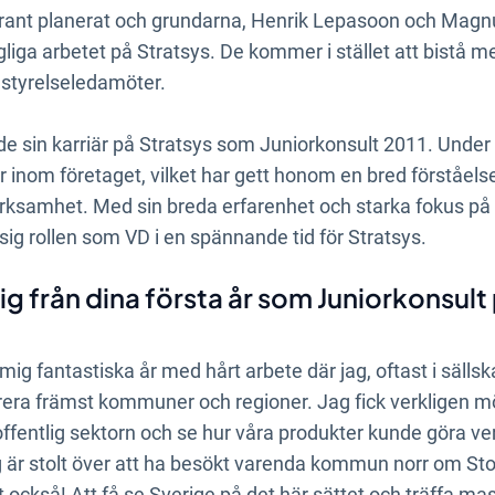
ggrant planerat och grundarna, Henrik Lepasoon och Magn
gliga arbetet på Stratsys. De kommer i stället att bistå m
m styrelseledamöter.
e sin karriär på Stratsys som Juniorkonsult 2011. Under 
 inom företaget, vilket har gett honom en bred förståel
rksamhet. Med sin breda erfarenhet och starka fokus på 
sig rollen som VD i en spännande tid för Stratsys.
g från dina första år som Juniorkonsult
mig fantastiska år med hårt arbete där jag, oftast i sälls
pirera främst kommuner och regioner. Jag fick verkligen m
ffentlig sektorn och se hur våra produkter kunde göra verk
g är stolt över att ha besökt varenda kommun norr om Sto
t också! Att få se Sverige på det här sättet och träffa m