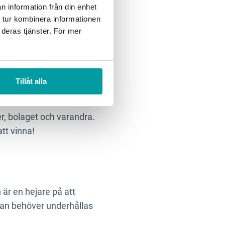
n information från din enhet
t sätt visat vikten och
 tur kombinera informationen
t följsamma med nya
 deras tjänster. För mer
Tillåt alla
s både individuellt men
er, bolaget och varandra.
att vinna!
är en hejare på att
ällan behöver underhållas