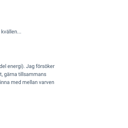
 kvällen...
el energi). Jag försöker
rt, gärna tillsammans
 hinna med mellan varven