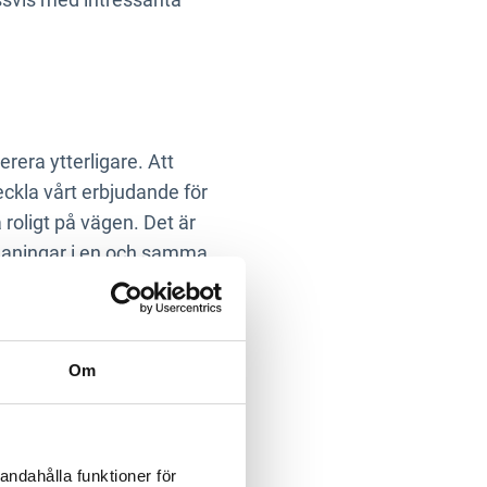
rera ytterligare. Att
ckla vårt erbjudande för
 roligt på vägen. Det är
utmaningar i en och samma
när många i
Om
ing att byta
andahålla funktioner för
eckling. Ett innovativt