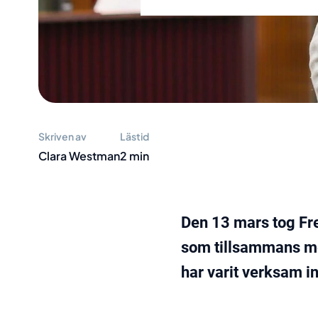
Skriven av
Lästid
Clara Westman
2 min
Den 13 mars tog Fre
som tillsammans me
har varit verksam in