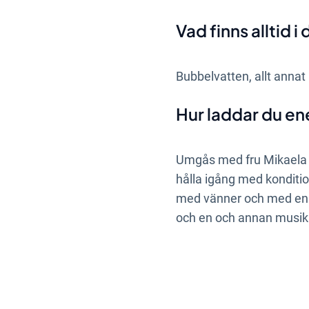
Vad finns alltid i
Bubbelvatten, allt annat k
Hur laddar du en
Umgås med fru Mikaela o
hålla igång med konditio
med vänner och med en u
och en och annan musiks