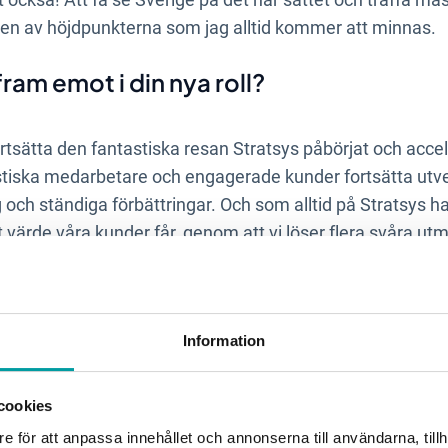
 en av höjdpunkterna som jag alltid kommer att minnas.
ram emot i din nya roll?
rtsätta den fantastiska resan Stratsys påbörjat och accele
stiska medarbetare och engagerade kunder fortsätta utve
 och ständiga förbättringar. Och som alltid på Stratsys ha
t värde våra kunder får, genom att vi löser flera svåra 
drivkraft att stanna på Stratsys i 12 år, 
Information
 ser på karriärutveckling som en anledn
cookies
e för att anpassa innehållet och annonserna till användarna, tillh
ingsresa har det varit ett fantastiskt ställe för karriärutv