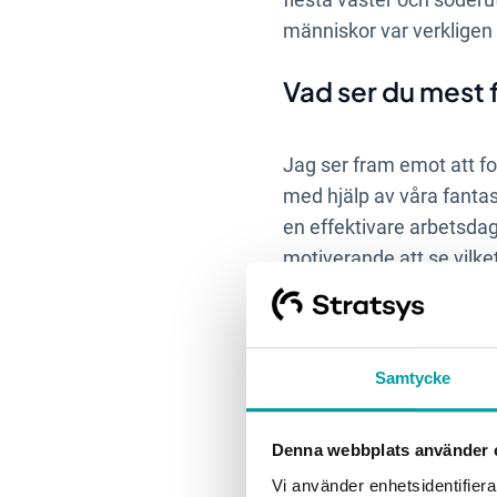
människor var verkligen
Vad ser du mest f
Jag ser fram emot att fo
med hjälp av våra fanta
en effektivare arbetsdag
motiverande att se vilke
plattform.
Vad har varit din 
Samtycke
dagens arbetsliv
jobb?
Denna webbplats använder 
Vi använder enhetsidentifierar
Med Stratsys fina utveckl