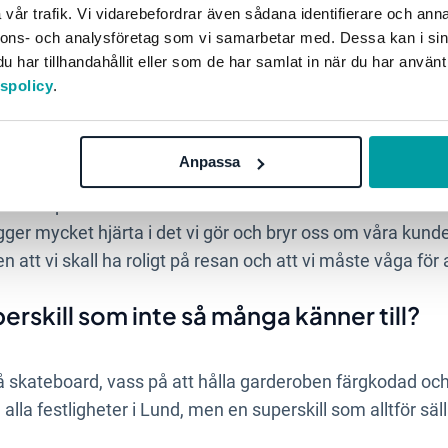
vår trafik. Vi vidarebefordrar även sådana identifierare och anna
lyhörda för både kunder och medarbetare och på ett tydlig
nnons- och analysföretag som vi samarbetar med. Dessa kan i sin
betarna. Den kombinationen har gjort att Stratsys vari
har tillhandahållit eller som de har samlat in när du har använt
et varit upp till mig och mina kollegor att förtjäna dem!
tspolicy
.
 det bästa med att jobba på Stratsys?
Anpassa
k arbetsplats där vi arbetar hårt tillsammans och utveckla
lägger mycket hjärta i det vi gör och bryr oss om våra kund
n att vi skall ha roligt på resan och att vi måste våga för 
rskill som inte så många känner till?
å skateboard, vass på att hålla garderoben färgkodad och 
n alla festligheter i Lund, men en superskill som alltför s