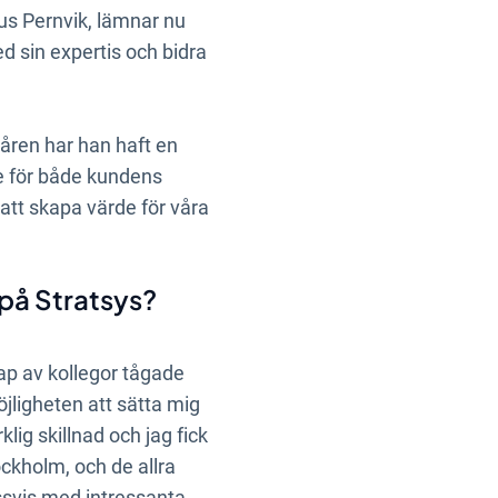
us Pernvik, lämnar nu
ed sin expertis och bidra
åren har han haft en
se för både kundens
att skapa värde för våra
 på Stratsys?
kap av kollegor tågade
öjligheten att sätta mig
lig skillnad och jag fick
ckholm, och de allra
assvis med intressanta