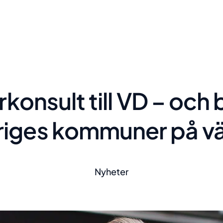
rkonsult till VD – och b
riges kommuner på v
Nyheter