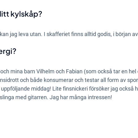
 ditt kylskåp?
an jag leva utan. I skafferiet finns alltid godis, i början av
ergi?
ch mina barn Vilhelm och Fabian (som också tar en hel d
nsidrott och både konsumerar och testar all form av spo
ppföljande middag! Lite finsnickeri försöker jag också
linga med gitarren. Jag har många intressen!