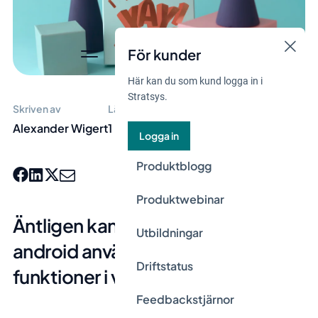
För kunder
Här kan du som kund logga in i
Stratsys.
Skriven av
Lästid
Alexander Wigert
1 min
Logga in
Produktblogg
Produktwebinar
Äntligen kan du som använder
Utbildningar
android använda alla smidiga
Driftstatus
funktioner i vår app!
Feedbackstjärnor