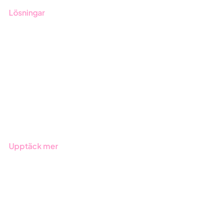
Lösningar
GRC-styrning
ESG-rapportering
Due Diligence
Offentlig sektor
Produkter
Branscher
Upptäck mer
Onboarding
Boka demo
Kontakt
Utbildningar