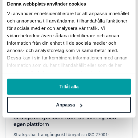
förvärvet, där Hypergene och Stratsys enas under ett tak.
Denna webbplats använder cookies
Tillsammans bildar de en ny nordisk...
Vi använder enhetsidentifierare för att anpassa innehållet
och annonserna till användarna, tillhandahålla funktioner
för sociala medier och analysera vår trafik. Vi
vidarebefordrar även sådana identifierare och annan
information från din enhet till de sociala medier och
annons- och analysföretag som vi samarbetar med.
Dessa kan i sin tur kombinera informationen med annan
information som du har tillhandahållit eller som de har
samlat in när du har använt deras tjänster. För mer
information, se vår
integritetspolicy
.
Tillåt alla
Anpassa
Stratsys förnyar ISO 27001-certifiering med
egen plattform
Stratsys har framgångsrikt förnyat sin ISO 27001-