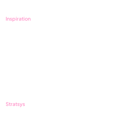
Inspiration
Blogg
Kunder
Event & Webinar
Nyheter & Press
Produktuppdateringar
Nyhetsbrev
Stratsys
Om oss
Partner
Hållbarhet