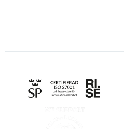
Karriär
Logga in
Ansök om certifiering
Whistleblowing