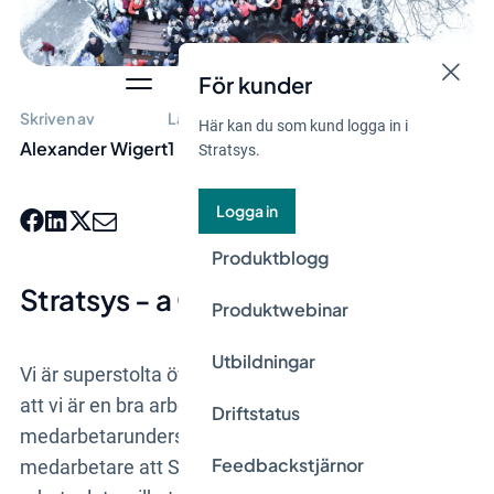
För kunder
Skriven av
Lästid
Här kan du som kund logga in i
Alexander Wigert
1 min
Stratsys.
Logga in
Produktblogg
Stratsys - a Great Place to Work
Produktwebinar
Utbildningar
Vi är superstolta över att våra medarbetare tycker
att vi är en bra arbetsplats. I årets
Driftstatus
medarbetarundersökning tycker hela 97 % av alla
Feedbackstjärnor
medarbetare att Stratsys är en mycket bra