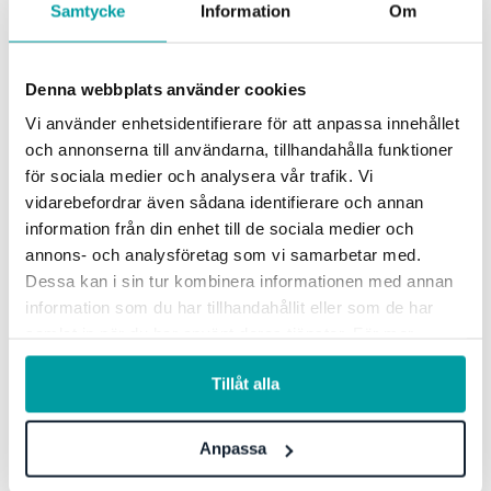
Samtycke
Information
Om
Hypergene förvärvar Stratsys: skapar ny
Denna webbplats använder cookies
standard för bolags beslutsfattande
Vi använder enhetsidentifierare för att anpassa innehållet
Idag meddelar bolagen att Konkurrensverket godkänt
och annonserna till användarna, tillhandahålla funktioner
förvärvet, där Hypergene och Stratsys enas under ett tak.
för sociala medier och analysera vår trafik. Vi
Tillsammans bildar de en ny nordisk...
vidarebefordrar även sådana identifierare och annan
information från din enhet till de sociala medier och
annons- och analysföretag som vi samarbetar med.
Dessa kan i sin tur kombinera informationen med annan
information som du har tillhandahållit eller som de har
samlat in när du har använt deras tjänster. För mer
information, se vår
integritetspolicy
.
Tillåt alla
Anpassa