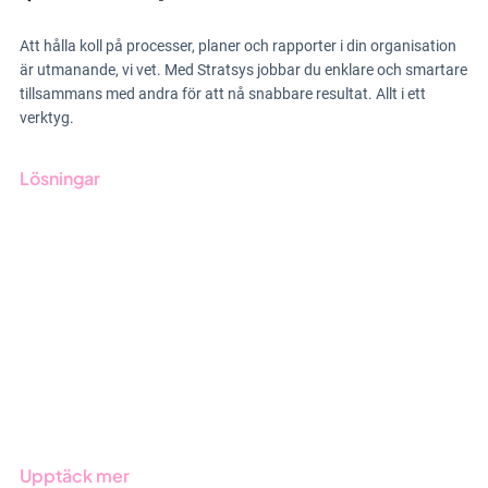
Att hålla koll på processer, planer och rapporter i din organisation
är utmanande, vi vet. Med Stratsys jobbar du enklare och smartare
tillsammans med andra för att nå snabbare resultat. Allt i ett
verktyg.
Lösningar
GRC-styrning
ESG-rapportering
Due Diligence
Offentlig sektor
Produkter
Branscher
Upptäck mer