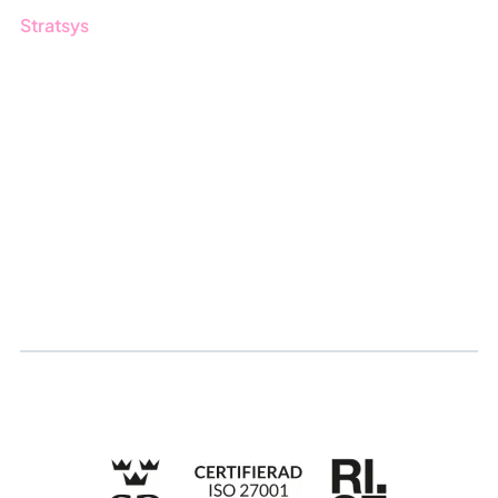
Stratsys
Om oss
Partner
Hållbarhet
Karriär
Logga in
Ansök om certifiering
Whistleblowing