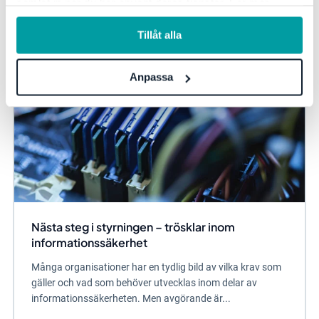
samlat in när du har använt deras tjänster. För mer
information, se vår
integritetspolicy
.
Tillåt alla
Anpassa
Nästa steg i styrningen – trösklar inom
informationssäkerhet
Många organisationer har en tydlig bild av vilka krav som
gäller och vad som behöver utvecklas inom delar av
informationssäkerheten. Men avgörande är...