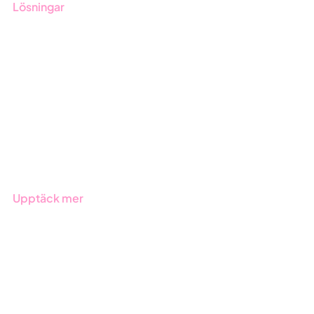
Lösningar
GRC-styrning
ESG-rapportering
Due Diligence
Offentlig sektor
Produkter
Branscher
Upptäck mer
Onboarding
Boka demo
Kontakt
Utbildningar