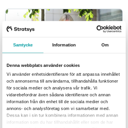
Samtycke
Information
Om
Denna webbplats använder cookies
Vi använder enhetsidentifierare för att anpassa innehållet
och annonserna till användarna, tillhandahålla funktioner
Specialverktyg eller GRC-plattform - så väljer
för sociala medier och analysera vår trafik. Vi
ni rätt
vidarebefordrar även sådana identifierare och annan
När organisationer utvärderar GRC-verktyg hamnar
information från din enhet till de sociala medier och
diskussionen ofta på funktionalitet — antal moduler,
annons- och analysföretag som vi samarbetar med.
dashboards och arbetsflöden. Det är en naturlig...
Dessa kan i sin tur kombinera informationen med annan
information som du har tillhandahållit eller som de har
Informationssäkerhet och dataskydd
Risk och kontroll