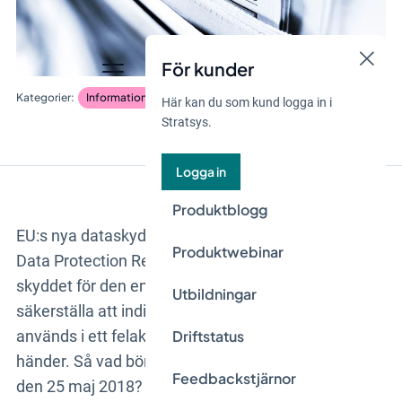
För kunder
Informationssäkerhet och dataskydd
Blogginlägg
Här kan du som kund logga in i
Stratsys.
Logga in
Produktblogg
EU:s nya dataskyddsförordning, GDPR (General
Produktwebinar
Data Protection Regulation), syftar till att utöka
skyddet för den enskilda medborgaren. Målet är att
Utbildningar
säkerställa att individers personliga uppgifter inte
används i ett felaktigt syfte eller hamnar i fel
Driftstatus
händer. Så vad bör din organisation tänka på inför
Feedbackstjärnor
den 25 maj 2018?