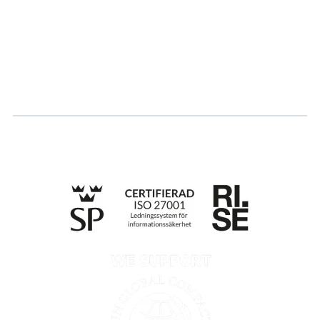
Karriär
Logga in
Ansök om certifiering
Whistleblowing