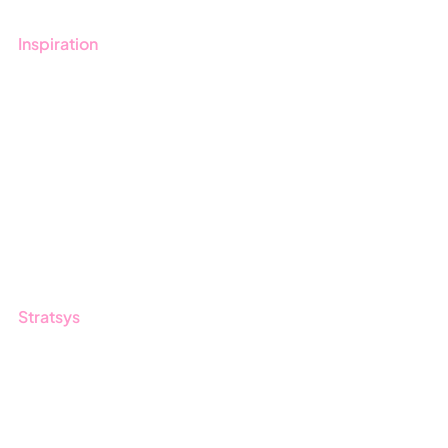
Inspiration
Blogg
Kunder
Event & Webinar
Nyheter & Press
Produktuppdateringar
Nyhetsbrev
Stratsys
Om oss
Partner
Hållbarhet