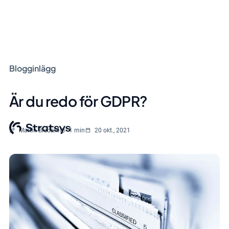
Blogginlägg
Är du redo för GDPR?
Skriven av
Lästid
Martin Bredahl
1 min
20 okt., 2021