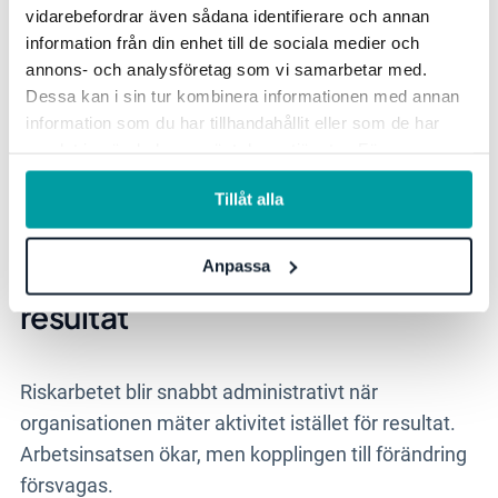
prioriteringar, säger Christopher.
vidarebefordrar även sådana identifierare och annan
information från din enhet till de sociala medier och
Konsekvensen blir att styrningen tappar
annons- och analysföretag som vi samarbetar med.
genomslag. Det är här många organisationer
Dessa kan i sin tur kombinera informationen med annan
förlorar sitt operativa grepp. Om uppföljningen inte
information som du har tillhandahållit eller som de har
samlat in när du har använt deras tjänster. För mer
påverkar prioriteringar riskerar styrningen att se
information, se vår
integritetspolicy
.
mogen ut på papper, men sakna genomslag i
Tillåt alla
praktiken.
Anpassa
När arbetet växer utan att ge
resultat
Riskarbetet blir snabbt administrativt när
organisationen mäter aktivitet istället för resultat.
Arbetsinsatsen ökar, men kopplingen till förändring
försvagas.