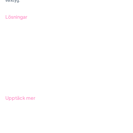
verktyg.
Lösningar
GRC-styrning
ESG-rapportering
Due Diligence
Offentlig sektor
Produkter
Branscher
Upptäck mer
Onboarding
Boka demo
Kontakt