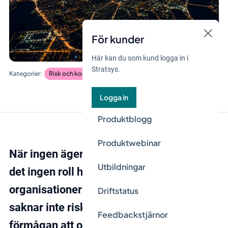
För kunder
Här kan du som kund logga in i
Stratsys.
Risk och kontroll
Logga in
Produktblogg
Produktwebinar
När ingen äger risken hela vägen spelar
Utbildningar
det ingen roll hur bra analysen är. Många
organisationer som vi möter på Stratsys
Driftstatus
saknar inte riskinsikt. De saknar
Feedbackstjärnor
förmågan att omsätta
riskinsikten i