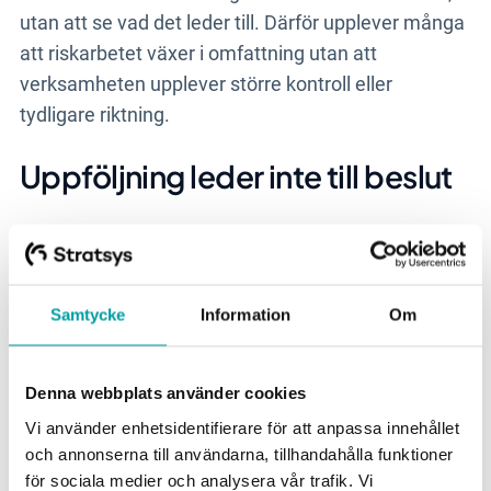
utan att se vad det leder till. Därför upplever många
att riskarbetet växer i omfattning utan att
verksamheten upplever större kontroll eller
tydligare riktning.
Uppföljning leder inte till beslut
Många organisationer följer idag upp
stora
mängder information kopplat till risk och kontroll
.
Uppföljning som inte leder till beslut blir ett sätt att
Samtycke
Information
Om
beskriva arbetet istället för att driva det framåt.
Denna webbplats använder cookies
– Det avgörande är vad som händer efter att
Vi använder enhetsidentifierare för att anpassa innehållet
informationen har presenterats. Uppföljning
och annonserna till användarna, tillhandahålla funktioner
behöver leda till tydliga beslut eller förändrade
för sociala medier och analysera vår trafik. Vi