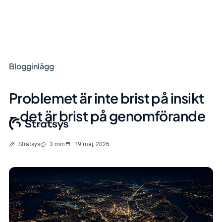
Blogginlägg
Problemet är inte brist på insikt
– det är brist på genomförande
Skriven av
Lästid
Stratsys
3 min
19 maj, 2026