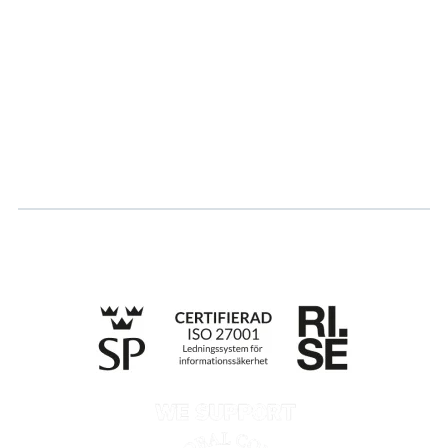
Hållbarhet
Karriär
Logga in
Ansök om certifiering
Whistleblowing