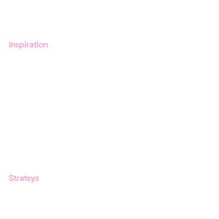
Utbildningar
Inspiration
Blogg
Kunder
Event & Webinar
Nyheter & Press
Produktuppdateringar
Nyhetsbrev
Stratsys
Om oss
Partner