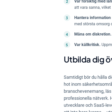
Var försiktig med lä
att vara sanna, vilket 
Hantera information 
med största omsorg o
Måna om diskretion
Var källkritisk.
Uppmun
Utbilda dig 
Samtidigt bör du hålla d
hot inom säkerhetsområ
branschevenemang, läs ut
professionella nätverk. 
utvecklare och SaaS-lever