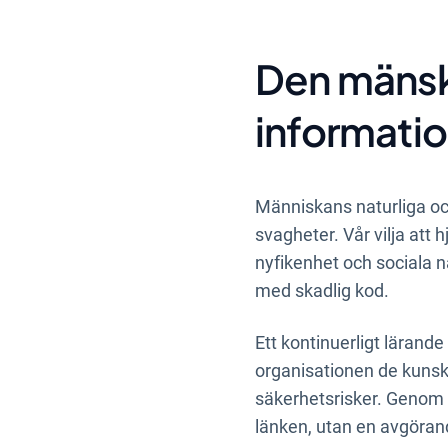
framtidssäkra din i
Den mänskl
informati
Människans naturliga oc
svagheter. Vår vilja att
nyfikenhet och sociala nat
med skadlig kod.
Ett kontinuerligt lärande
organisationen de kunska
säkerhetsrisker. Genom 
länken, utan en avgörand