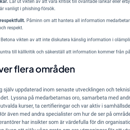
nkar.
Lär ut vikten av att vara kritisk till oväntade länkar eller e
är vanligt i phishing-försök.
respektfullt.
Påminn om att hantera all information medarbeta
ch respekt.
.
Betona vikten av att inte diskutera känslig information i olä
tra till källkritik och säkerställ att information kommer från påli
över flera områden
ig själv uppdaterad inom senaste utvecklingen och teknis
det. Lyssna på medarbetarnas oro, samarbeta med andra
valda kurser, ta certifieringar och var aktiv i samhällsd
Hör även med andra specialister om hur de ser på område
antörer har insikter som är värdefulla för din organisatio