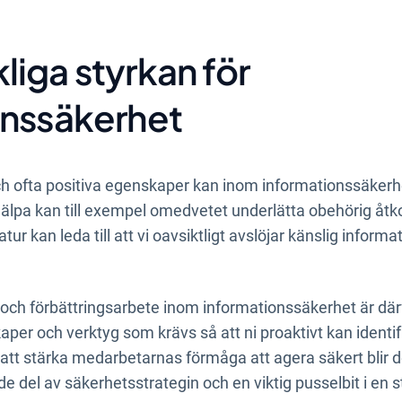
nformationssäkerhet.
iga styrkan för
onssäkerhet
h ofta positiva egenskaper kan inom informationssäkerhet
 hjälpa kan till exempel omedvetet underlätta obehörig å
ur kan leda till att vi oavsiktligt avslöjar känslig informat
 och förbättringsarbete inom informationssäkerhet är därfö
per och verktyg som krävs så att ni proaktivt kan identi
att stärka medarbetarnas förmåga att agera säkert blir d
e del av säkerhetsstrategin och en viktig pusselbit i en s