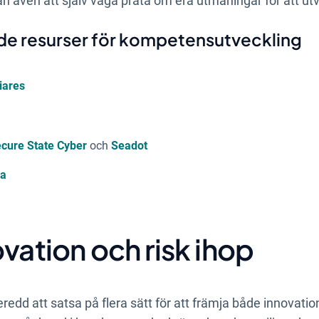
tan även att själv våga prata om era utmaningar för att ut
 resurser för kompetensutveckling
iares
cure State Cyber
och
Seadot
na
ovation och risk ihop
edd att satsa på flera sätt för att främja både innovati