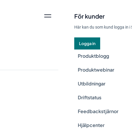
För kunder
Här kan du som kund logga in i 
Logga in
Produktblogg
Produktwebinar
Utbildningar
Vikten av proaktivit
Driftstatus
med den senaste ut
Feedbackstjärnor
nödvändigt att göra 
förbättringsarbete 
Hjälpcenter