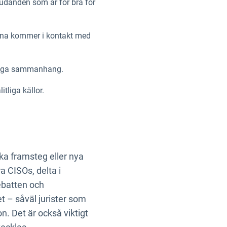
rbjudanden som är för bra för
rna kommer i kontakt med
mpliga sammanhang.
tliga källor.
ka framsteg eller nya
 CISOs, delta i
ebatten och
t – såväl jurister som
n. Det är också viktigt