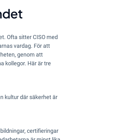
andet
t. Ofta sitter CISO med
rnas vardag. För att
erheten, genom att
a kollegor. Här är tre
kultur där säkerhet är
ldningar, certifieringar
edarbetarna är minst lika