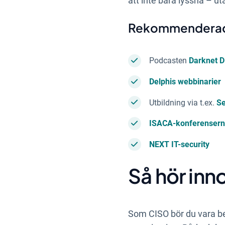
att inte bara lyssna – u
Rekommenderade
Podcasten
Darknet D
Delphis webbinarier
Utbildning via t.ex.
Se
ISACA-konferenser
NEXT IT-security
Så hör inn
Som CISO bör du vara ber