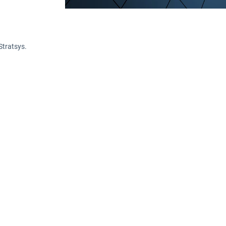
Stratsys.
et och kontinuerligt lärande är avgörande för at
vecklingen inom informationssäkerhet. Samtid
misstag och lära sig av sina svagheter för att
i organisationen. Så här bör du som CISO tänka 