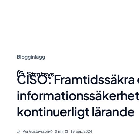
Blogginlägg
CISO: Framtidssäkra 
informationssäkerhe
kontinuerligt lärande
Skriven av
Lästid
Per Gustavsson
3 min
19 apr., 2024