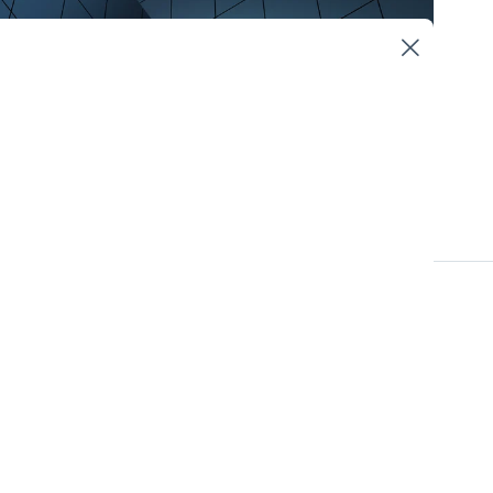
Informationssäkerhet och dataskydd
t hålla sig ajour
igt är det
 bedriva ett löpande
för att