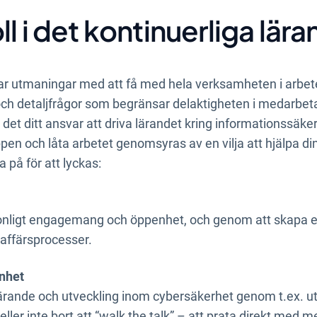
l i det kontinuerliga lär
r utmaningar med att få med hela verksamheten i arbete
och detaljfrågor som begränsar delaktigheten i medarbeta
 det ditt ansvar att driva lärandet kring informationssäk
pen och låta arbetet genomsyras av en vilja att hjälpa din
 på för att lyckas:
nligt engagemang och öppenhet, och genom att skapa en 
 affärsprocesser.
nhet
lärande och utveckling inom cybersäkerhet genom t.ex. utbi
ller inte bort att “walk the talk” – att prata direkt med m